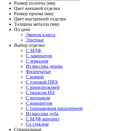
Размер полотна (мм)
Цвет внешней отделки
Размер проема (мм)
Цвет внутренней отделки
Толщина металла (мм)
По цене
Эконом класса
Элитные
Выбор отделки
С МДФ
С ламинатом
С зеркалом
Из массива дерева
Филенчатые
С ковкой
С пленкой ПВХ
С винилискожей
С окрасом НЦ
С витражом
С виноритом
С порошковым напылением
Из массива дуба
С МДФ винорит
Со стеклом
Специальные