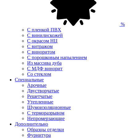
%
С пленкой ПВХ
С винилискожей
С окрасом НЦ
С витражом
С виноритом
С порошковым напылением
Из массива дуба
С МДФ винорит
Со стеклом
Специальные
Арочные
Двустворчатые
Решетчатые
Утепленные
Шумоизоляционные
С терморазрывом
Непромерзающие
Дополнительно
Образцы отделки
Фурнитура