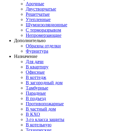
Арочные
Двустворчатые
Решетчатые
Утепленные
Шумоизоляционные
С терморазрывом
Непромерзающие
Дополнительно
Образцы отделки
Фурнитура
Назначение
Для дачи
В квартиру
Офисные
В коттедж
В загородный дом
Тамбурные
Парадные
В подъезд
Противопожарные
В частный дом
В КХО
3-го класса защиты
В котельную
Технические