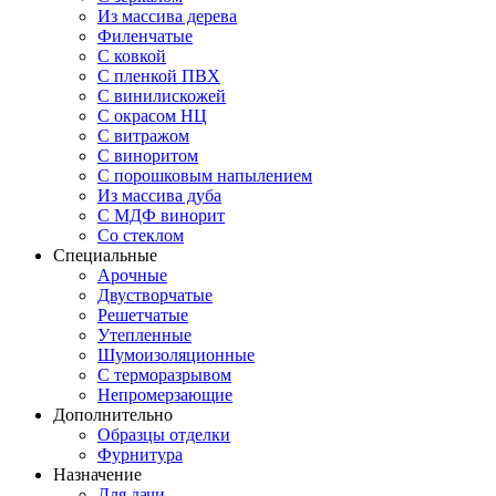
Из массива дерева
Филенчатые
С ковкой
С пленкой ПВХ
С винилискожей
С окрасом НЦ
С витражом
С виноритом
С порошковым напылением
Из массива дуба
С МДФ винорит
Со стеклом
Специальные
Арочные
Двустворчатые
Решетчатые
Утепленные
Шумоизоляционные
С терморазрывом
Непромерзающие
Дополнительно
Образцы отделки
Фурнитура
Назначение
Для дачи