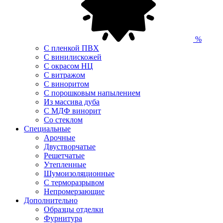
%
С пленкой ПВХ
С винилискожей
С окрасом НЦ
С витражом
С виноритом
С порошковым напылением
Из массива дуба
С МДФ винорит
Со стеклом
Специальные
Арочные
Двустворчатые
Решетчатые
Утепленные
Шумоизоляционные
С терморазрывом
Непромерзающие
Дополнительно
Образцы отделки
Фурнитура