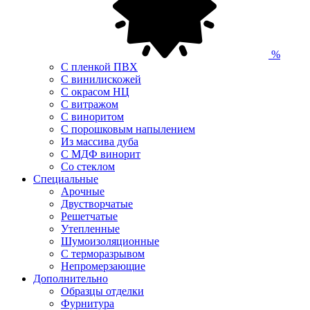
%
С пленкой ПВХ
С винилискожей
С окрасом НЦ
С витражом
С виноритом
С порошковым напылением
Из массива дуба
С МДФ винорит
Со стеклом
Специальные
Арочные
Двустворчатые
Решетчатые
Утепленные
Шумоизоляционные
С терморазрывом
Непромерзающие
Дополнительно
Образцы отделки
Фурнитура