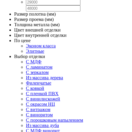
Размер полотна (мм)
Размер проема (мм)
Толщина металла (мм)
Цвет внешней отделки
Цвет внутренней отделки
По цене
Эконом класса
Элитные
Выбор отделки
С МДФ
С ламинатом
С зеркалом
Из массива дерева
Филенчатые
С ковкой
С пленкой ПВХ
С винилискожей
С окрасом НЦ
С витражом
С виноритом
С порошковым напылением
Из массива дуба
С МДФ винорит