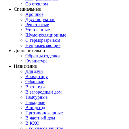
Со стеклом
Специальные
Арочные
Двустворчатые
Решетчатые
Утепленные
Шумоизоляционные
С терморазрывом
Непромерзающие
Дополнительно
Образцы отделки
Фурнитура
Назначение
Для дачи
В квартиру
Офисные
В коттедж
В загородный дом
Тамбурные
Парадные
В подъезд
Противопожарные
В частный дом
В КХО
3-го класса защиты