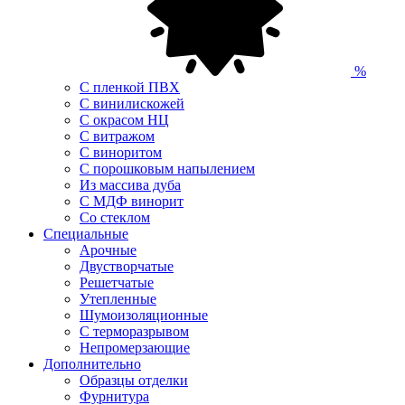
%
С пленкой ПВХ
С винилискожей
С окрасом НЦ
С витражом
С виноритом
С порошковым напылением
Из массива дуба
С МДФ винорит
Со стеклом
Специальные
Арочные
Двустворчатые
Решетчатые
Утепленные
Шумоизоляционные
С терморазрывом
Непромерзающие
Дополнительно
Образцы отделки
Фурнитура