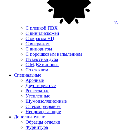
%
С пленкой ПВХ
С винилискожей
С окрасом НЦ
С витражом
С виноритом
С порошковым напылением
Из массива дуба
С МДФ винорит
Со стеклом
Специальные
Арочные
Двустворчатые
Решетчатые
Утепленные
Шумоизоляционные
С терморазрывом
Непромерзающие
Дополнительно
Образцы отделки
Фурнитура