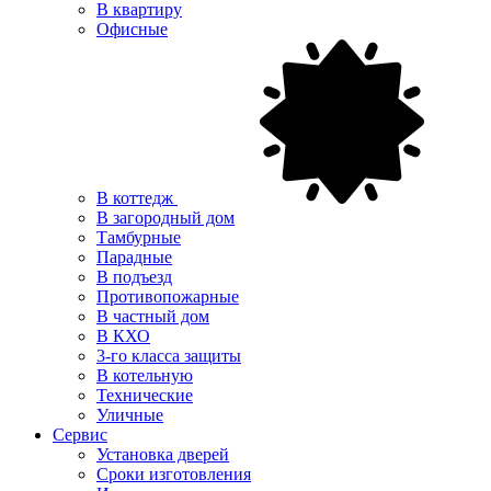
В квартиру
Офисные
В коттедж
В загородный дом
Тамбурные
Парадные
В подъезд
Противопожарные
В частный дом
В КХО
3-го класса защиты
В котельную
Технические
Уличные
Сервис
Установка дверей
Сроки изготовления