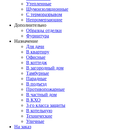
Утепленные
Шумоизоляционные
С терморазрывом
Непромерзающие
Дополнительно
Образцы отделки
Фурнитура
Назначение
Для дачи
В квартиру
Офисные
В коттедж
В загородный дом
Тамбурные
Парадные
В подъезд
Противопожарные
В частный дом
В КХО
3-го класса защиты
В котельную
Технические
Уличные
На заказ