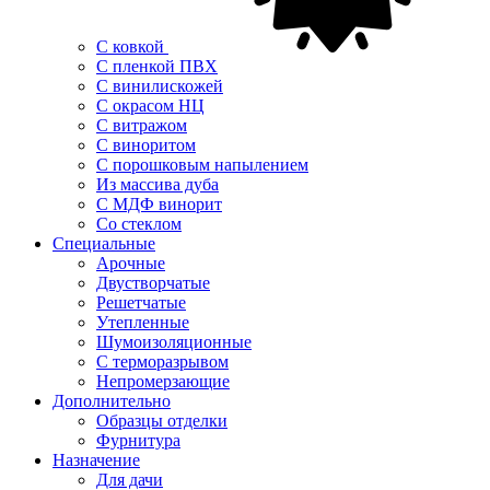
С ковкой
С пленкой ПВХ
С винилискожей
С окрасом НЦ
С витражом
С виноритом
С порошковым напылением
Из массива дуба
С МДФ винорит
Со стеклом
Специальные
Арочные
Двустворчатые
Решетчатые
Утепленные
Шумоизоляционные
С терморазрывом
Непромерзающие
Дополнительно
Образцы отделки
Фурнитура
Назначение
Для дачи