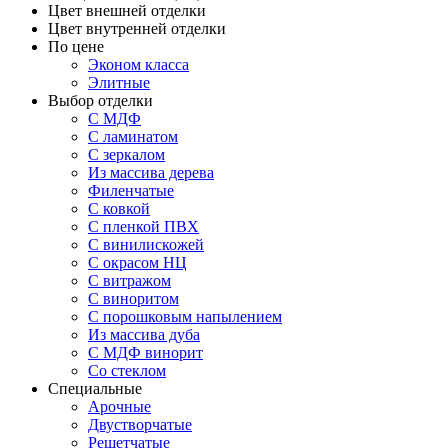
Цвет внешней отделки
Цвет внутренней отделки
По цене
Эконом класса
Элитные
Выбор отделки
С МДФ
С ламинатом
С зеркалом
Из массива дерева
Филенчатые
С ковкой
С пленкой ПВХ
С винилискожей
С окрасом НЦ
С витражом
С виноритом
С порошковым напылением
Из массива дуба
С МДФ винорит
Со стеклом
Специальные
Арочные
Двустворчатые
Решетчатые