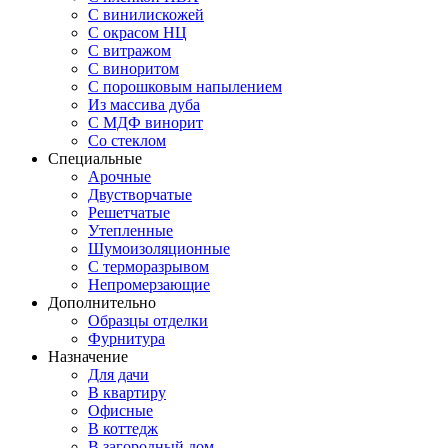
С винилискожей
С окрасом НЦ
С витражом
С виноритом
С порошковым напылением
Из массива дуба
С МДФ винорит
Со стеклом
Специальные
Арочные
Двустворчатые
Решетчатые
Утепленные
Шумоизоляционные
С терморазрывом
Непромерзающие
Дополнительно
Образцы отделки
Фурнитура
Назначение
Для дачи
В квартиру
Офисные
В коттедж
В загородный дом