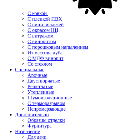
С ковкой
С пленкой ПВХ
С винилискожей
С окрасом НЦ
С витражом
С виноритом
С порошковым напылением
Из массива дуба
С МДФ винорит
Со стеклом
Специальные
Арочные
Двустворчатые
Решетчатые
Утепленные
Шумоизоляционные
С терморазрывом
Непромерзающие
Дополнительно
Образцы отделки
Фурнитура
Назначение
Для дачи