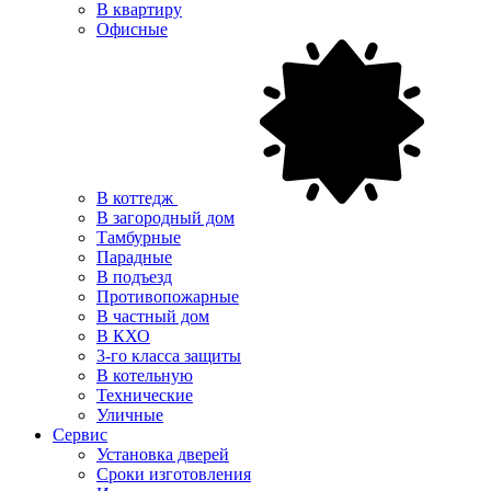
В квартиру
Офисные
В коттедж
В загородный дом
Тамбурные
Парадные
В подъезд
Противопожарные
В частный дом
В КХО
3-го класса защиты
В котельную
Технические
Уличные
Сервис
Установка дверей
Сроки изготовления