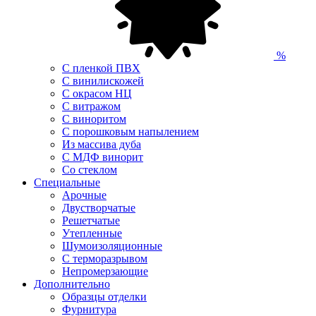
%
С пленкой ПВХ
С винилискожей
С окрасом НЦ
С витражом
С виноритом
С порошковым напылением
Из массива дуба
С МДФ винорит
Со стеклом
Специальные
Арочные
Двустворчатые
Решетчатые
Утепленные
Шумоизоляционные
С терморазрывом
Непромерзающие
Дополнительно
Образцы отделки
Фурнитура