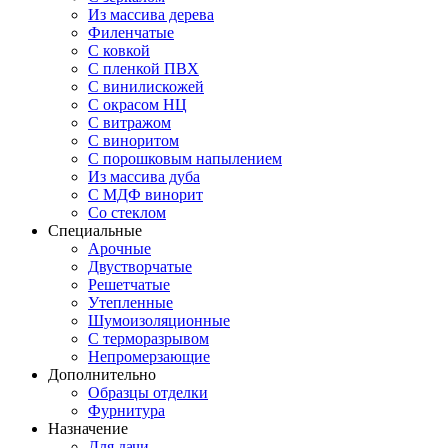
Из массива дерева
Филенчатые
С ковкой
С пленкой ПВХ
С винилискожей
С окрасом НЦ
С витражом
С виноритом
С порошковым напылением
Из массива дуба
С МДФ винорит
Со стеклом
Специальные
Арочные
Двустворчатые
Решетчатые
Утепленные
Шумоизоляционные
С терморазрывом
Непромерзающие
Дополнительно
Образцы отделки
Фурнитура
Назначение
Для дачи