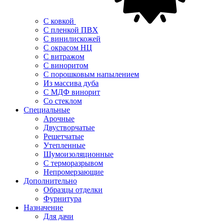
С ковкой
С пленкой ПВХ
С винилискожей
С окрасом НЦ
С витражом
С виноритом
С порошковым напылением
Из массива дуба
С МДФ винорит
Со стеклом
Специальные
Арочные
Двустворчатые
Решетчатые
Утепленные
Шумоизоляционные
С терморазрывом
Непромерзающие
Дополнительно
Образцы отделки
Фурнитура
Назначение
Для дачи