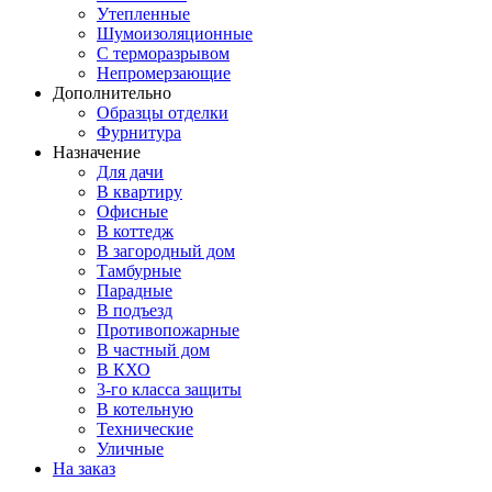
Утепленные
Шумоизоляционные
С терморазрывом
Непромерзающие
Дополнительно
Образцы отделки
Фурнитура
Назначение
Для дачи
В квартиру
Офисные
В коттедж
В загородный дом
Тамбурные
Парадные
В подъезд
Противопожарные
В частный дом
В КХО
3-го класса защиты
В котельную
Технические
Уличные
На заказ