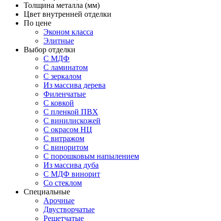
Толщина металла (мм)
Цвет внутренней отделки
По цене
Эконом класса
Элитные
Выбор отделки
С МДФ
С ламинатом
С зеркалом
Из массива дерева
Филенчатые
С ковкой
С пленкой ПВХ
С винилискожей
С окрасом НЦ
С витражом
С виноритом
С порошковым напылением
Из массива дуба
С МДФ винорит
Со стеклом
Специальные
Арочные
Двустворчатые
Решетчатые