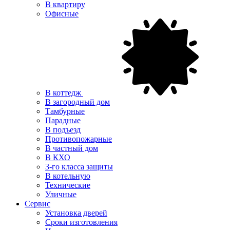
В квартиру
Офисные
В коттедж
В загородный дом
Тамбурные
Парадные
В подъезд
Противопожарные
В частный дом
В КХО
3-го класса защиты
В котельную
Технические
Уличные
Сервис
Установка дверей
Сроки изготовления