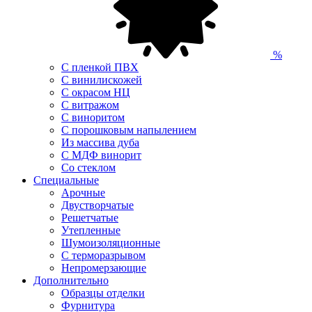
%
С пленкой ПВХ
С винилискожей
С окрасом НЦ
С витражом
С виноритом
С порошковым напылением
Из массива дуба
С МДФ винорит
Со стеклом
Специальные
Арочные
Двустворчатые
Решетчатые
Утепленные
Шумоизоляционные
С терморазрывом
Непромерзающие
Дополнительно
Образцы отделки
Фурнитура