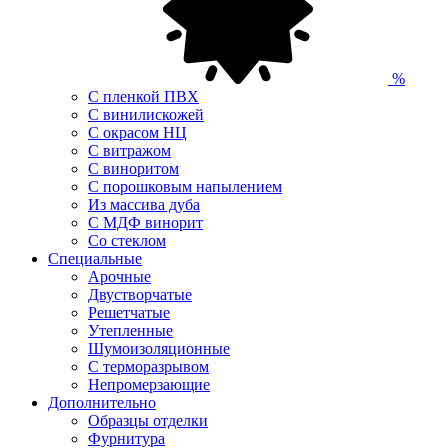
%
С пленкой ПВХ
С винилискожей
С окрасом НЦ
С витражом
С виноритом
С порошковым напылением
Из массива дуба
С МДФ винорит
Со стеклом
Специальные
Арочные
Двустворчатые
Решетчатые
Утепленные
Шумоизоляционные
С терморазрывом
Непромерзающие
Дополнительно
Образцы отделки
Фурнитура