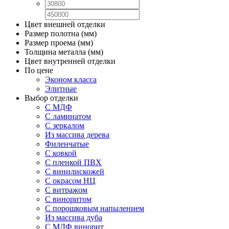
Цвет внешней отделки
Размер полотна (мм)
Размер проема (мм)
Толщина металла (мм)
Цвет внутренней отделки
По цене
Эконом класса
Элитные
Выбор отделки
С МДФ
С ламинатом
С зеркалом
Из массива дерева
Филенчатые
С ковкой
С пленкой ПВХ
С винилискожей
С окрасом НЦ
С витражом
С виноритом
С порошковым напылением
Из массива дуба
С МДФ винорит