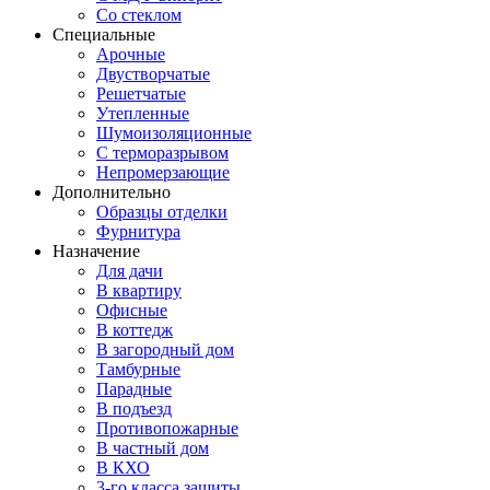
Со стеклом
Специальные
Арочные
Двустворчатые
Решетчатые
Утепленные
Шумоизоляционные
С терморазрывом
Непромерзающие
Дополнительно
Образцы отделки
Фурнитура
Назначение
Для дачи
В квартиру
Офисные
В коттедж
В загородный дом
Тамбурные
Парадные
В подъезд
Противопожарные
В частный дом
В КХО
3-го класса защиты