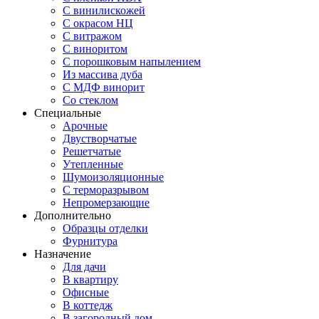
С винилискожей
С окрасом НЦ
С витражом
С виноритом
С порошковым напылением
Из массива дуба
С МДФ винорит
Со стеклом
Специальные
Арочные
Двустворчатые
Решетчатые
Утепленные
Шумоизоляционные
С терморазрывом
Непромерзающие
Дополнительно
Образцы отделки
Фурнитура
Назначение
Для дачи
В квартиру
Офисные
В коттедж
В загородный дом