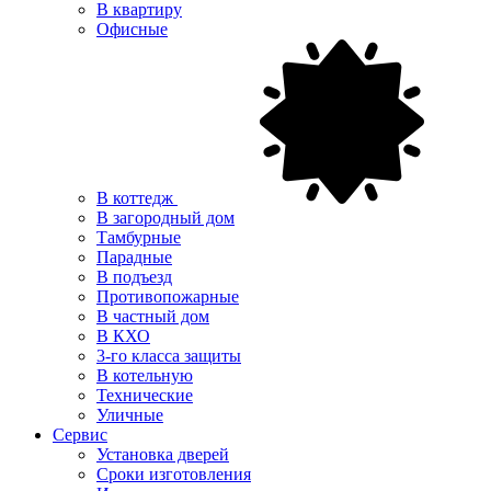
В квартиру
Офисные
В коттедж
В загородный дом
Тамбурные
Парадные
В подъезд
Противопожарные
В частный дом
В КХО
3-го класса защиты
В котельную
Технические
Уличные
Сервис
Установка дверей
Сроки изготовления