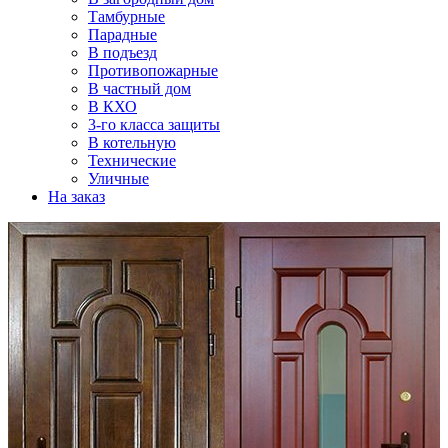
Тамбурные
Парадные
В подъезд
Противопожарные
В частный дом
В КХО
3-го класса защиты
В котельную
Технические
Уличные
На заказ