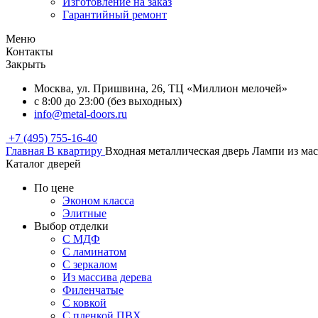
Изготовление на заказ
Гарантийный ремонт
Меню
Контакты
Закрыть
Москва, ул. Пришвина, 26, ТЦ «Миллион мелочей»
с 8:00 до 23:00 (без выходных)
info@metal-doors.ru
+7 (495) 755-16-40
Главная
В квартиру
Входная металлическая дверь Лампи из мас
Каталог дверей
По цене
Эконом класса
Элитные
Выбор отделки
С МДФ
С ламинатом
С зеркалом
Из массива дерева
Филенчатые
С ковкой
С пленкой ПВХ