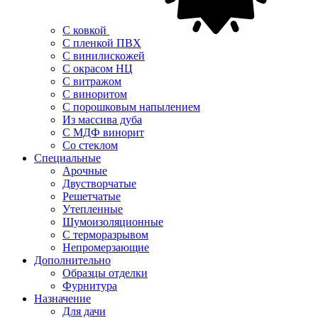
С ковкой
С пленкой ПВХ
С винилискожей
С окрасом НЦ
С витражом
С виноритом
С порошковым напылением
Из массива дуба
С МДФ винорит
Со стеклом
Специальные
Арочные
Двустворчатые
Решетчатые
Утепленные
Шумоизоляционные
С терморазрывом
Непромерзающие
Дополнительно
Образцы отделки
Фурнитура
Назначение
Для дачи