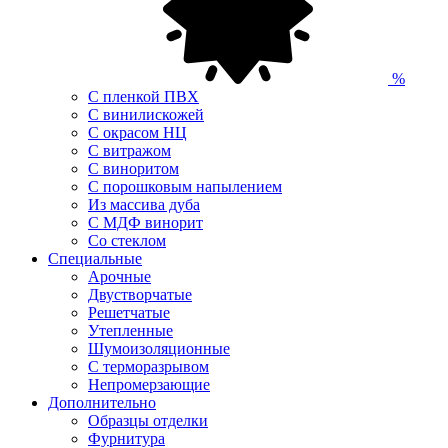
%
С пленкой ПВХ
С винилискожей
С окрасом НЦ
С витражом
С виноритом
С порошковым напылением
Из массива дуба
С МДФ винорит
Со стеклом
Специальные
Арочные
Двустворчатые
Решетчатые
Утепленные
Шумоизоляционные
С терморазрывом
Непромерзающие
Дополнительно
Образцы отделки
Фурнитура