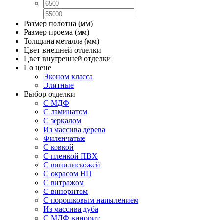
Размер полотна (мм)
Размер проема (мм)
Толщина металла (мм)
Цвет внешней отделки
Цвет внутренней отделки
По цене
Эконом класса
Элитные
Выбор отделки
С МДФ
С ламинатом
С зеркалом
Из массива дерева
Филенчатые
С ковкой
С пленкой ПВХ
С винилискожей
С окрасом НЦ
С витражом
С виноритом
С порошковым напылением
Из массива дуба
С МДФ винорит