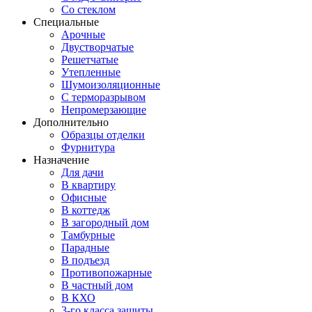
Со стеклом
Специальные
Арочные
Двустворчатые
Решетчатые
Утепленные
Шумоизоляционные
С терморазрывом
Непромерзающие
Дополнительно
Образцы отделки
Фурнитура
Назначение
Для дачи
В квартиру
Офисные
В коттедж
В загородный дом
Тамбурные
Парадные
В подъезд
Противопожарные
В частный дом
В КХО
3-го класса защиты