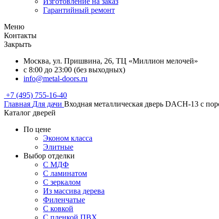
Изготовление на заказ
Гарантийный ремонт
Меню
Контакты
Закрыть
Москва, ул. Пришвина, 26, ТЦ «Миллион мелочей»
с 8:00 до 23:00 (без выходных)
info@metal-doors.ru
+7 (495) 755-16-40
Главная
Для дачи
Входная металлическая дверь DACH-13 с п
Каталог дверей
По цене
Эконом класса
Элитные
Выбор отделки
С МДФ
С ламинатом
С зеркалом
Из массива дерева
Филенчатые
С ковкой
С пленкой ПВХ