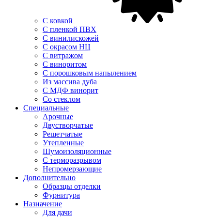
С ковкой
С пленкой ПВХ
С винилискожей
С окрасом НЦ
С витражом
С виноритом
С порошковым напылением
Из массива дуба
С МДФ винорит
Со стеклом
Специальные
Арочные
Двустворчатые
Решетчатые
Утепленные
Шумоизоляционные
С терморазрывом
Непромерзающие
Дополнительно
Образцы отделки
Фурнитура
Назначение
Для дачи