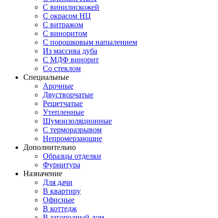
С винилискожей
С окрасом НЦ
С витражом
С виноритом
С порошковым напылением
Из массива дуба
С МДФ винорит
Со стеклом
Специальные
Арочные
Двустворчатые
Решетчатые
Утепленные
Шумоизоляционные
С терморазрывом
Непромерзающие
Дополнительно
Образцы отделки
Фурнитура
Назначение
Для дачи
В квартиру
Офисные
В коттедж
В загородный дом