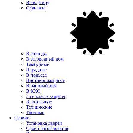
В квартиру
Офисные
В коттедж
В загородный дом
Тамбурные
Парадные
В подъезд
Противопожарные
В частный дом
В КХО
3-го класса защиты
В котельную
Технические
Уличные
Сервис
Установка дверей
Сроки изготовления