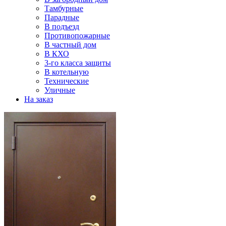
Тамбурные
Парадные
В подъезд
Противопожарные
В частный дом
В КХО
3-го класса защиты
В котельную
Технические
Уличные
На заказ