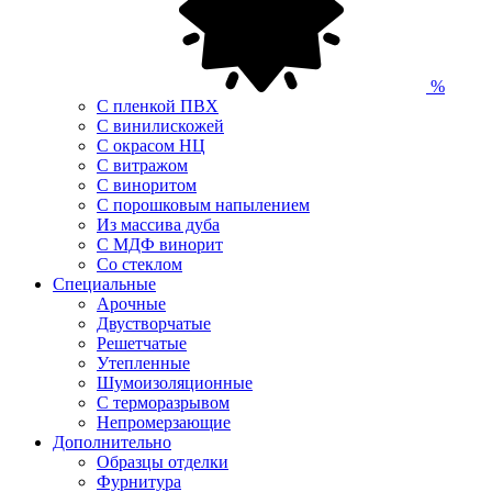
%
С пленкой ПВХ
С винилискожей
С окрасом НЦ
С витражом
С виноритом
С порошковым напылением
Из массива дуба
С МДФ винорит
Со стеклом
Специальные
Арочные
Двустворчатые
Решетчатые
Утепленные
Шумоизоляционные
С терморазрывом
Непромерзающие
Дополнительно
Образцы отделки
Фурнитура