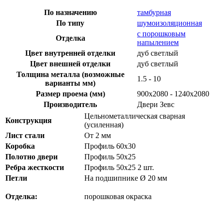
По назначению
тамбурная
По типу
шумоизоляционная
с порошковым
Отделка
напылением
Цвет внутренней отделки
дуб светлый
Цвет внешней отделки
дуб светлый
Толщина металла (возможные
1.5 - 10
варианты мм)
Размер проема (мм)
900х2080 - 1240х2080
Производитель
Двери Зевс
Цельнометаллическая сварная
Конструкция
(усиленная)
Лист стали
От 2 мм
Коробка
Профиль 60х30
Полотно двери
Профиль 50х25
Ребра жесткости
Профиль 50х25 2 шт.
Петли
На подшипнике Ø 20 мм
Отделка:
порошковая окраска