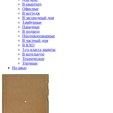
В квартиру
Офисные
В коттедж
В загородный дом
Тамбурные
Парадные
В подъезд
Противопожарные
В частный дом
В КХО
3-го класса защиты
В котельную
Технические
Уличные
На заказ