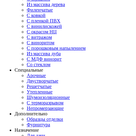
Из массива дерева
Филенчатые
С ковкой
С пленкой ПВХ
С винилискожей
С окрасом НЦ
С витражом
С виноритом
С порошковым напылением
Из массива дуба
С МДФ винорит
Со стеклом
Специальные
Арочные
Двустворчатые
Решетчатые
Утепленные
Шумоизоляционные
С терморазрывом
Непромерзающие
Дополнительно
Образцы отделки
Фурнитура
Назначение
Для дачи