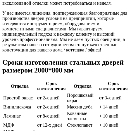
эксклюзивной отделки может потребоваться и неделя.
У нас имеется лицензия, подтверждающая благоприятные для
производства дверей условия на предприятии, которые
измеряются инструментарием, оборудованием и
компетентными специалистами. Мы гарантируем
индивидуальный подход к каждому клиенту и высокий
уровень профессионализма. Мы не даем пустых обещаний, а
результатом нашего сотрудничества станут качественные
конструкции для вашего дома / коттеджа / офиса!
Сроки изготовления стальных дверей
размером 2000*800 мм
Срок
Срок
Отделка
Отделка
изготовления
изготовления
Порошковый
Простой окрас
от 2-х дней
от 3-х дней
окрас
Винилискожа
от 2-х дней
Массив дуба
+ 14 дней
Кованные
Ламинат
от 8-х дней
+ 10 дней
элементы
МДФ
от 12-х дней
Стеклопакет
+ 10 дней