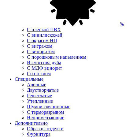
%
С пленкой ПВХ
С винилискожей
С окрасом НЦ
С витражом
С виноритом
С порошковым напылением
Из массива дуба
С МДФ винорит
Со стеклом
Специальные
Арочные
Двустворчатые
Решетчатые
Утепленные
Шумоизоляционные
С терморазрывом
Непромерзающие
Дополнительно
Образцы отделки
Фурнитура