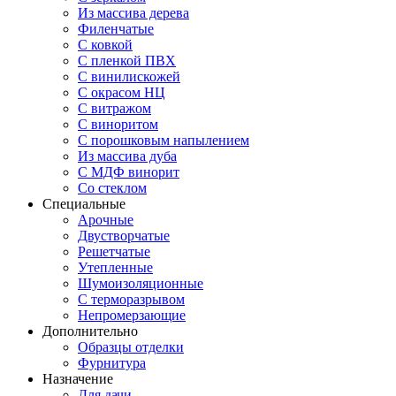
Из массива дерева
Филенчатые
С ковкой
С пленкой ПВХ
С винилискожей
С окрасом НЦ
С витражом
С виноритом
С порошковым напылением
Из массива дуба
С МДФ винорит
Со стеклом
Специальные
Арочные
Двустворчатые
Решетчатые
Утепленные
Шумоизоляционные
С терморазрывом
Непромерзающие
Дополнительно
Образцы отделки
Фурнитура
Назначение
Для дачи