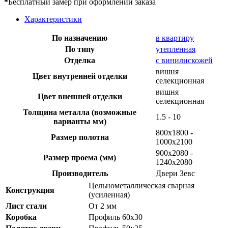
*
Бесплатный замер при оформлении заказа
Характеристики
По назначению
в квартиру
По типу
утепленная
Отделка
с винилискожей
вишня
Цвет внутренней отделки
селекционная
вишня
Цвет внешней отделки
селекционная
Толщина металла (возможные
1.5 - 10
варианты мм)
800x1800 -
Размер полотна
1000x2100
900х2080 -
Размер проема (мм)
1240х2080
Производитель
Двери Зевс
Цельнометаллическая сварная
Конструкция
(усиленная)
Лист стали
От 2 мм
Коробка
Профиль 60х30