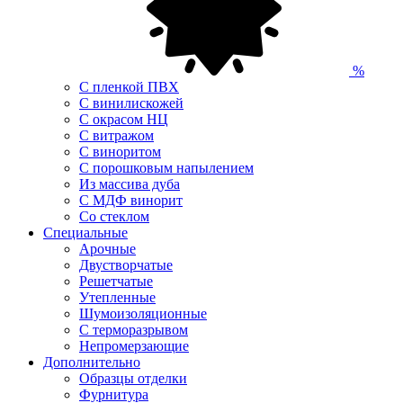
%
С пленкой ПВХ
С винилискожей
С окрасом НЦ
С витражом
С виноритом
С порошковым напылением
Из массива дуба
С МДФ винорит
Со стеклом
Специальные
Арочные
Двустворчатые
Решетчатые
Утепленные
Шумоизоляционные
С терморазрывом
Непромерзающие
Дополнительно
Образцы отделки
Фурнитура