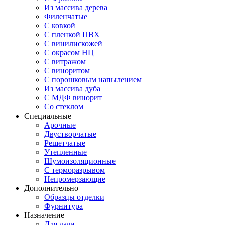
Из массива дерева
Филенчатые
С ковкой
С пленкой ПВХ
С винилискожей
С окрасом НЦ
С витражом
С виноритом
С порошковым напылением
Из массива дуба
С МДФ винорит
Со стеклом
Специальные
Арочные
Двустворчатые
Решетчатые
Утепленные
Шумоизоляционные
С терморазрывом
Непромерзающие
Дополнительно
Образцы отделки
Фурнитура
Назначение
Для дачи