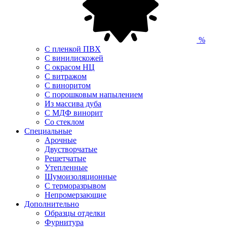
%
С пленкой ПВХ
С винилискожей
С окрасом НЦ
С витражом
С виноритом
С порошковым напылением
Из массива дуба
С МДФ винорит
Со стеклом
Специальные
Арочные
Двустворчатые
Решетчатые
Утепленные
Шумоизоляционные
С терморазрывом
Непромерзающие
Дополнительно
Образцы отделки
Фурнитура