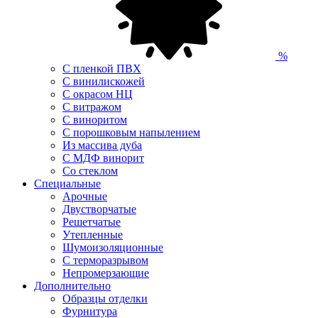
%
С пленкой ПВХ
С винилискожей
С окрасом НЦ
С витражом
С виноритом
С порошковым напылением
Из массива дуба
С МДФ винорит
Со стеклом
Специальные
Арочные
Двустворчатые
Решетчатые
Утепленные
Шумоизоляционные
С терморазрывом
Непромерзающие
Дополнительно
Образцы отделки
Фурнитура