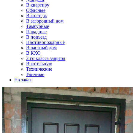
В квартиру
Офисные
В коттедж
В загородный дом
Тамбурные
Парадные
В подъезд
Противопожарные
В частный дом
В КХО
3-го класса защиты
В котельную
Технические
Уличные
На заказ