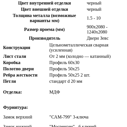
Цвет внутренней отделки
черный
Цвет внешней отделки
черный
Толщина металла (возможные
1.5 - 10
варианты мм)
900х2080 -
Размер проема (мм)
1240х2080
Производитель
Двери Зевс
Цельнометаллическая сварная
Конструкция
(усиленная)
Лист стали
От 2 мм (холодно — катанный)
Коробка
Профиль 60х30
Полотно двери
Профиль 50х25
Ребра жесткости
Профиль 50х25 2 шт.
Петли
стандарт d 20 мм
Отделка:
МДФ
Фурнитура:
Замок верхний
"САМ-799" 3-ключа
Замок нижний
"Мосренген" - 6 ключей