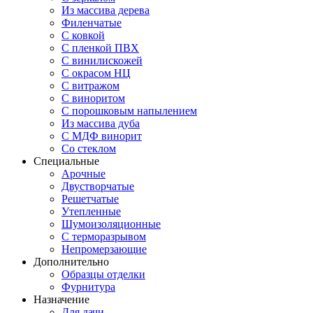
Из массива дерева
Филенчатые
С ковкой
С пленкой ПВХ
С винилискожей
С окрасом НЦ
С витражом
С виноритом
С порошковым напылением
Из массива дуба
С МДФ винорит
Со стеклом
Специальные
Арочные
Двустворчатые
Решетчатые
Утепленные
Шумоизоляционные
С терморазрывом
Непромерзающие
Дополнительно
Образцы отделки
Фурнитура
Назначение
Для дачи