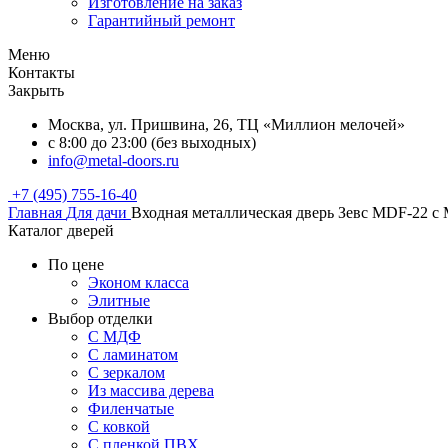
Изготовление на заказ
Гарантийный ремонт
Меню
Контакты
Закрыть
Москва, ул. Пришвина, 26, ТЦ «Миллион мелочей»
с 8:00 до 23:00 (без выходных)
info@metal-doors.ru
+7 (495) 755-16-40
Главная
Для дачи
Входная металлическая дверь Зевс MDF-22 
Каталог дверей
По цене
Эконом класса
Элитные
Выбор отделки
С МДФ
С ламинатом
С зеркалом
Из массива дерева
Филенчатые
С ковкой
С пленкой ПВХ