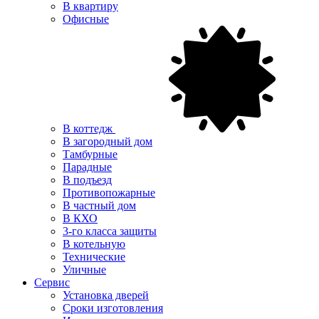
В квартиру
Офисные
В коттедж
В загородный дом
Тамбурные
Парадные
В подъезд
Противопожарные
В частный дом
В КХО
3-го класса защиты
В котельную
Технические
Уличные
Сервис
Установка дверей
Сроки изготовления