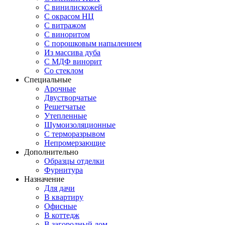
С винилискожей
С окрасом НЦ
С витражом
С виноритом
С порошковым напылением
Из массива дуба
С МДФ винорит
Со стеклом
Специальные
Арочные
Двустворчатые
Решетчатые
Утепленные
Шумоизоляционные
С терморазрывом
Непромерзающие
Дополнительно
Образцы отделки
Фурнитура
Назначение
Для дачи
В квартиру
Офисные
В коттедж
В загородный дом