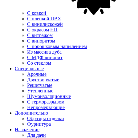
С ковкой
С пленкой ПВХ
С винилискожей
С окрасом НЦ
С витражом
С виноритом
С порошковым напылением
Из массива дуба
С МДФ винорит
Со стеклом
Специальные
Арочные
Двустворчатые
Решетчатые
Утепленные
Шумоизоляционные
С терморазрывом
Непромерзающие
Дополнительно
Образцы отделки
Фурнитура
Назначение
Для дачи