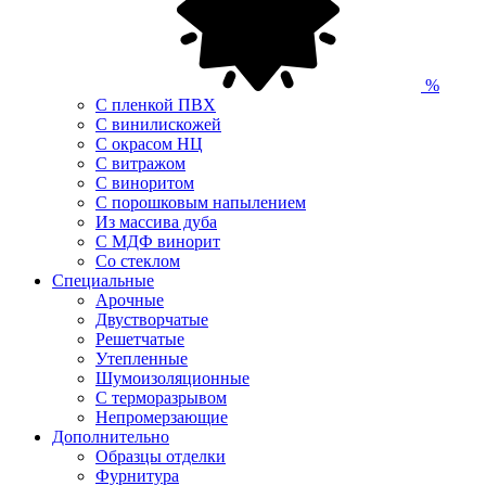
%
С пленкой ПВХ
С винилискожей
С окрасом НЦ
С витражом
С виноритом
С порошковым напылением
Из массива дуба
С МДФ винорит
Со стеклом
Специальные
Арочные
Двустворчатые
Решетчатые
Утепленные
Шумоизоляционные
С терморазрывом
Непромерзающие
Дополнительно
Образцы отделки
Фурнитура