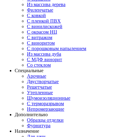
Из массива дерева
Филенчатые
С ковкой
С пленкой ПВХ
С винилискожей
С окрасом НЦ
С витражом
С виноритом
С порошковым напылением
Из массива дуба
С МДФ винорит
Со стеклом
Специальные
Арочные
Двустворчатые
Решетчатые
Утепленные
Шумоизоляционные
С терморазрывом
Непромерзающие
Дополнительно
Образцы отделки
Фурнитура
Назначение
Для дачи