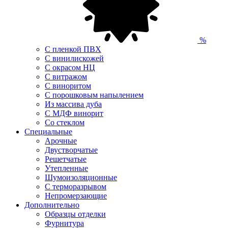
%
С пленкой ПВХ
С винилискожей
С окрасом НЦ
С витражом
С виноритом
С порошковым напылением
Из массива дуба
С МДФ винорит
Со стеклом
Специальные
Арочные
Двустворчатые
Решетчатые
Утепленные
Шумоизоляционные
С терморазрывом
Непромерзающие
Дополнительно
Образцы отделки
Фурнитура