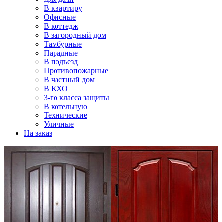
В квартиру
Офисные
В коттедж
В загородный дом
Тамбурные
Парадные
В подъезд
Противопожарные
В частный дом
В КХО
3-го класса защиты
В котельную
Технические
Уличные
На заказ