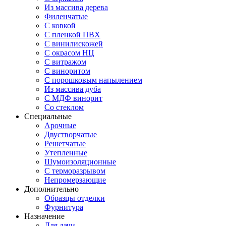
Из массива дерева
Филенчатые
С ковкой
С пленкой ПВХ
С винилискожей
С окрасом НЦ
С витражом
С виноритом
С порошковым напылением
Из массива дуба
С МДФ винорит
Со стеклом
Специальные
Арочные
Двустворчатые
Решетчатые
Утепленные
Шумоизоляционные
С терморазрывом
Непромерзающие
Дополнительно
Образцы отделки
Фурнитура
Назначение
Для дачи