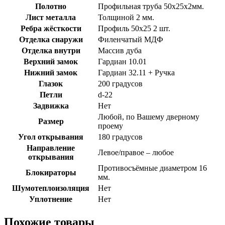
Полотно
Профильная труба 50х25х2мм.
Лист металла
Толщиной 2 мм.
Ребра жёсткости
Профиль 50х25 2 шт.
Отделка снаружи
Филенчатый МДФ
Отделка внутри
Массив дуба
Верхний замок
Гардиан 10.01
Нижний замок
Гардиан 32.11 + Ручка
Глазок
200 градусов
Петли
d-22
Задвижка
Нет
Любой, по Вашему дверному
Размер
проему
Угол открывания
180 градусов
Направление
Левое/правое – любое
открывания
Противосъёмные диаметром 16
Блокираторы
мм.
Шумотеплоизоляция
Нет
Уплотнение
Нет
Похожие товары