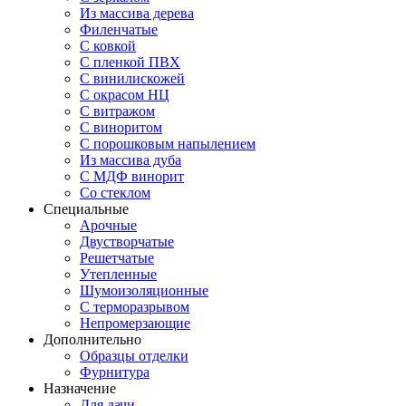
Из массива дерева
Филенчатые
С ковкой
С пленкой ПВХ
С винилискожей
С окрасом НЦ
С витражом
С виноритом
С порошковым напылением
Из массива дуба
С МДФ винорит
Со стеклом
Специальные
Арочные
Двустворчатые
Решетчатые
Утепленные
Шумоизоляционные
С терморазрывом
Непромерзающие
Дополнительно
Образцы отделки
Фурнитура
Назначение
Для дачи