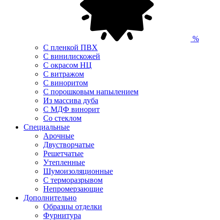
%
С пленкой ПВХ
С винилискожей
С окрасом НЦ
С витражом
С виноритом
С порошковым напылением
Из массива дуба
С МДФ винорит
Со стеклом
Специальные
Арочные
Двустворчатые
Решетчатые
Утепленные
Шумоизоляционные
С терморазрывом
Непромерзающие
Дополнительно
Образцы отделки
Фурнитура