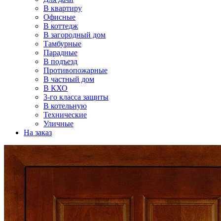
В квартиру
Офисные
В коттедж
В загородный дом
Тамбурные
Парадные
В подъезд
Противопожарные
В частный дом
В КХО
3-го класса защиты
В котельную
Технические
Уличные
На заказ