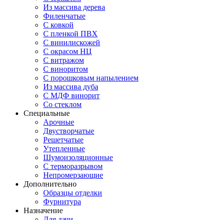
Из массива дерева
Филенчатые
С ковкой
С пленкой ПВХ
С винилискожей
С окрасом НЦ
С витражом
С виноритом
С порошковым напылением
Из массива дуба
С МДФ винорит
Со стеклом
Специальные
Арочные
Двустворчатые
Решетчатые
Утепленные
Шумоизоляционные
С терморазрывом
Непромерзающие
Дополнительно
Образцы отделки
Фурнитура
Назначение
Для дачи