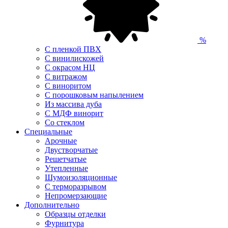
%
С пленкой ПВХ
С винилискожей
С окрасом НЦ
С витражом
С виноритом
С порошковым напылением
Из массива дуба
С МДФ винорит
Со стеклом
Специальные
Арочные
Двустворчатые
Решетчатые
Утепленные
Шумоизоляционные
С терморазрывом
Непромерзающие
Дополнительно
Образцы отделки
Фурнитура