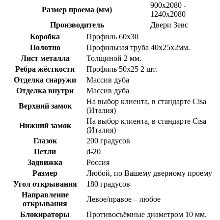
900х2080 -
Размер проема (мм)
1240х2080
Производитель
Двери Зевс
Коробка
Профиль 60х30
Полотно
Профильная труба 40х25х2мм.
Лист металла
Толщиной 2 мм.
Ребра жёсткости
Профиль 50х25 2 шт.
Отделка снаружи
Массив дуба
Отделка внутри
Массив дуба
На выбор клиента, в стандарте Cisa
Верхний замок
(Италия)
На выбор клиента, в стандарте Cisa
Нижний замок
(Италия)
Глазок
200 градусов
Петли
d-20
Задвижка
Россия
Размер
Любой, по Вашему дверному проему
Угол открывания
180 градусов
Направление
Левое/правое – любое
открывания
Блокираторы
Противосъёмные диаметром 10 мм.