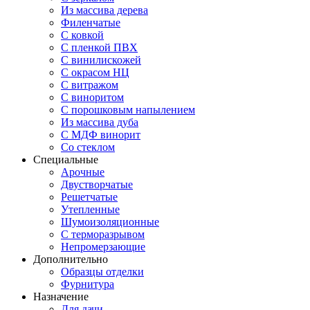
Из массива дерева
Филенчатые
С ковкой
С пленкой ПВХ
С винилискожей
С окрасом НЦ
С витражом
С виноритом
С порошковым напылением
Из массива дуба
С МДФ винорит
Со стеклом
Специальные
Арочные
Двустворчатые
Решетчатые
Утепленные
Шумоизоляционные
С терморазрывом
Непромерзающие
Дополнительно
Образцы отделки
Фурнитура
Назначение
Для дачи