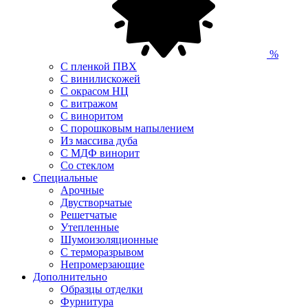
%
С пленкой ПВХ
С винилискожей
С окрасом НЦ
С витражом
С виноритом
С порошковым напылением
Из массива дуба
С МДФ винорит
Со стеклом
Специальные
Арочные
Двустворчатые
Решетчатые
Утепленные
Шумоизоляционные
С терморазрывом
Непромерзающие
Дополнительно
Образцы отделки
Фурнитура