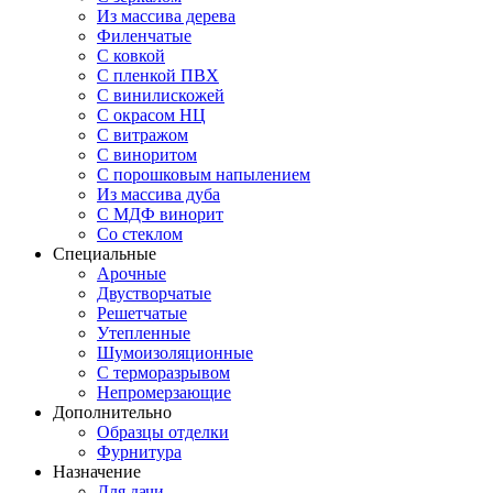
Из массива дерева
Филенчатые
С ковкой
С пленкой ПВХ
С винилискожей
С окрасом НЦ
С витражом
С виноритом
С порошковым напылением
Из массива дуба
С МДФ винорит
Со стеклом
Специальные
Арочные
Двустворчатые
Решетчатые
Утепленные
Шумоизоляционные
С терморазрывом
Непромерзающие
Дополнительно
Образцы отделки
Фурнитура
Назначение
Для дачи