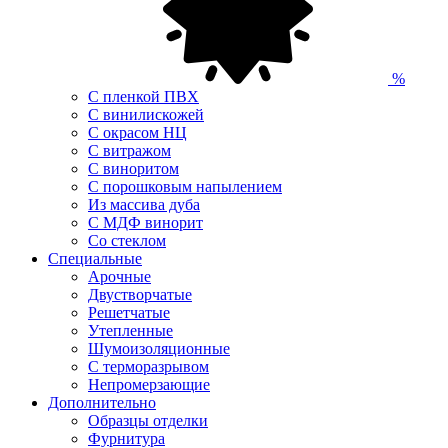
%
С пленкой ПВХ
С винилискожей
С окрасом НЦ
С витражом
С виноритом
С порошковым напылением
Из массива дуба
С МДФ винорит
Со стеклом
Специальные
Арочные
Двустворчатые
Решетчатые
Утепленные
Шумоизоляционные
С терморазрывом
Непромерзающие
Дополнительно
Образцы отделки
Фурнитура