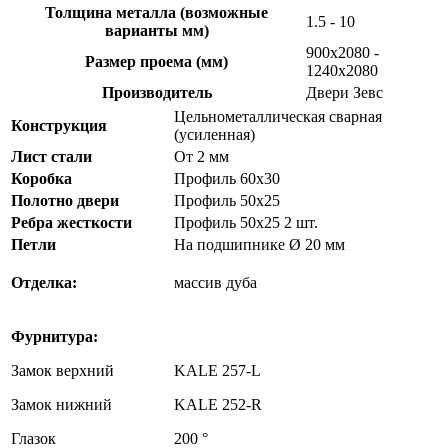
Толщина металла (возможные
1.5 - 10
варианты мм)
900х2080 -
Размер проема (мм)
1240х2080
Производитель
Двери Зевс
Цельнометаллическая сварная
Конструкция
(усиленная)
Лист стали
От 2 мм
Коробка
Профиль 60х30
Полотно двери
Профиль 50х25
Ребра жесткости
Профиль 50х25 2 шт.
Петли
На подшипнике Ø 20 мм
Отделка:
массив дуба
Фурнитура:
Замок верхний
KALE 257-L
Замок нижний
KALE 252-R
Глазок
200 °