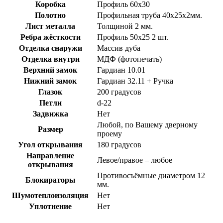
Коробка
Профиль 60х30
Полотно
Профильная труба 40х25х2мм.
Лист металла
Толщиной 2 мм.
Ребра жёсткости
Профиль 50х25 2 шт.
Отделка снаружи
Массив дуба
Отделка внутри
МДФ (фотопечать)
Верхний замок
Гардиан 10.01
Нижний замок
Гардиан 32.11 + Ручка
Глазок
200 градусов
Петли
d-22
Задвижка
Нет
Любой, по Вашему дверному
Размер
проему
Угол открывания
180 градусов
Направление
Левое/правое – любое
открывания
Противосъёмные диаметром 12
Блокираторы
мм.
Шумотеплоизоляция
Нет
Уплотнение
Нет