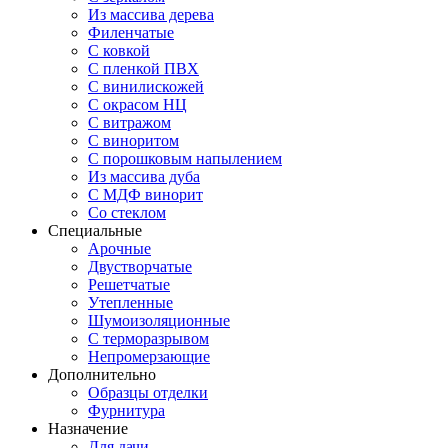
Из массива дерева
Филенчатые
С ковкой
С пленкой ПВХ
С винилискожей
С окрасом НЦ
С витражом
С виноритом
С порошковым напылением
Из массива дуба
С МДФ винорит
Со стеклом
Специальные
Арочные
Двустворчатые
Решетчатые
Утепленные
Шумоизоляционные
С терморазрывом
Непромерзающие
Дополнительно
Образцы отделки
Фурнитура
Назначение
Для дачи