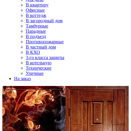
В квартиру
Офисные
В коттедж
В загородный дом
Тамбурные
Парадные
В подъезд
Противопожарные
В частный дом
В КХО
3-го класса защиты
В котельную
Технические
Уличные
На заказ