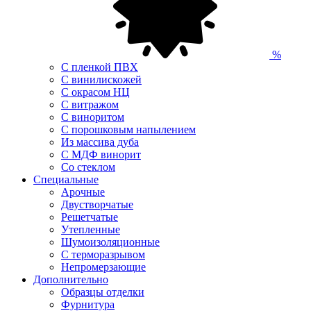
%
С пленкой ПВХ
С винилискожей
С окрасом НЦ
С витражом
С виноритом
С порошковым напылением
Из массива дуба
С МДФ винорит
Со стеклом
Специальные
Арочные
Двустворчатые
Решетчатые
Утепленные
Шумоизоляционные
С терморазрывом
Непромерзающие
Дополнительно
Образцы отделки
Фурнитура