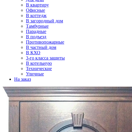
В квартиру
Офисные
В коттедж
В загородный дом
Тамбурные
Парадные
В подъезд
Противопожарные
В частный дом
В КХО
3-го класса защиты
В котельную
Технические
Уличные
На заказ