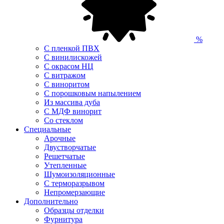
%
С пленкой ПВХ
С винилискожей
С окрасом НЦ
С витражом
С виноритом
С порошковым напылением
Из массива дуба
С МДФ винорит
Со стеклом
Специальные
Арочные
Двустворчатые
Решетчатые
Утепленные
Шумоизоляционные
С терморазрывом
Непромерзающие
Дополнительно
Образцы отделки
Фурнитура