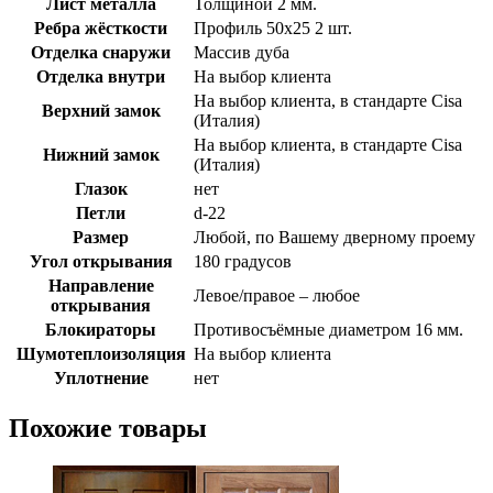
Лист металла
Толщиной 2 мм.
Ребра жёсткости
Профиль 50х25 2 шт.
Отделка снаружи
Массив дуба
Отделка внутри
На выбор клиента
На выбор клиента, в стандарте Cisa
Верхний замок
(Италия)
На выбор клиента, в стандарте Cisa
Нижний замок
(Италия)
Глазок
нет
Петли
d-22
Размер
Любой, по Вашему дверному проему
Угол открывания
180 градусов
Направление
Левое/правое – любое
открывания
Блокираторы
Противосъёмные диаметром 16 мм.
Шумотеплоизоляция
На выбор клиента
Уплотнение
нет
Похожие товары