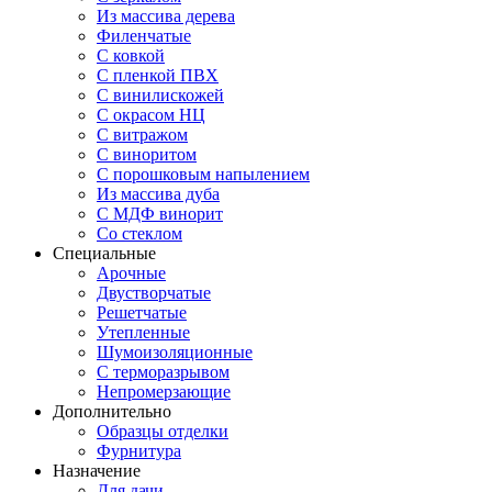
Из массива дерева
Филенчатые
С ковкой
С пленкой ПВХ
С винилискожей
С окрасом НЦ
С витражом
С виноритом
С порошковым напылением
Из массива дуба
С МДФ винорит
Со стеклом
Специальные
Арочные
Двустворчатые
Решетчатые
Утепленные
Шумоизоляционные
С терморазрывом
Непромерзающие
Дополнительно
Образцы отделки
Фурнитура
Назначение
Для дачи