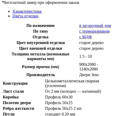
*
Бесплатный замер при оформлении заказа
Характеристики
Цвета отделки
По назначению
в загородный дом
По типу
с терморазрывом
Отделка
с МДФ
Цвет внутренней отделки
старое дерево
Цвет внешней отделки
старое дерево
Толщина металла (возможные
1.5 - 10
варианты мм)
900х2080 -
Размер проема (мм)
1240х2080
Производитель
Двери Зевс
Цельнометаллическая сварная
Конструкция
(усиленная)
Лист стали
От 2 мм (холодно — катанный)
Коробка
Профиль 60х30
Полотно двери
Профиль 50х25
Ребра жесткости
Профиль 50х25 2 шт.
Петли
стандарт d 20 мм