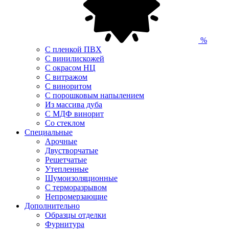
%
С пленкой ПВХ
С винилискожей
С окрасом НЦ
С витражом
С виноритом
С порошковым напылением
Из массива дуба
С МДФ винорит
Со стеклом
Специальные
Арочные
Двустворчатые
Решетчатые
Утепленные
Шумоизоляционные
С терморазрывом
Непромерзающие
Дополнительно
Образцы отделки
Фурнитура