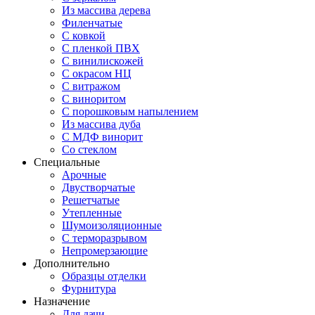
Из массива дерева
Филенчатые
С ковкой
С пленкой ПВХ
С винилискожей
С окрасом НЦ
С витражом
С виноритом
С порошковым напылением
Из массива дуба
С МДФ винорит
Со стеклом
Специальные
Арочные
Двустворчатые
Решетчатые
Утепленные
Шумоизоляционные
С терморазрывом
Непромерзающие
Дополнительно
Образцы отделки
Фурнитура
Назначение
Для дачи