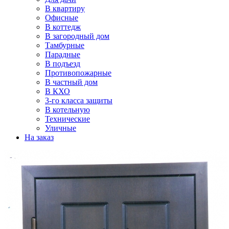
В квартиру
Офисные
В коттедж
В загородный дом
Тамбурные
Парадные
В подъезд
Противопожарные
В частный дом
В КХО
3-го класса защиты
В котельную
Технические
Уличные
На заказ