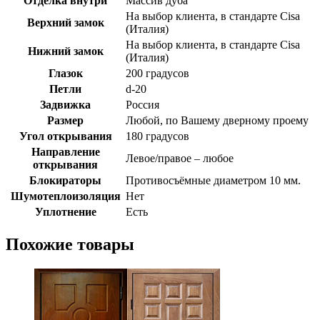
Отделка внутри
Массив дуба
На выбор клиента, в стандарте Cisa
Верхний замок
(Италия)
На выбор клиента, в стандарте Cisa
Нижний замок
(Италия)
Глазок
200 градусов
Петли
d-20
Задвижка
Россия
Размер
Любой, по Вашему дверному проему
Угол открывания
180 градусов
Направление
Левое/правое – любое
открывания
Блокираторы
Противосъёмные диаметром 10 мм.
Шумотеплоизоляция
Нет
Уплотнение
Есть
Похожие товары