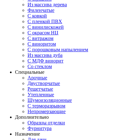
Из массива дерева
Филенчатые
С ковкой
С пленкой ПВХ
С винилискожей
С окрасом НЦ
С витражом
С виноритом
С порошковым напылением
Из массива дуба
С МДФ винорит
Со стеклом
Специальные
Арочные
Двустворчатые
Решетчатые
Утепленные
Шумоизоляционные
С терморазрывом
Непромерзающие
Дополнительно
Образцы отделки
Фурнитура
Назначение
Для дачи