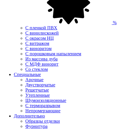
%
С пленкой ПВХ
С винилискожей
С окрасом НЦ
С витражом
С виноритом
С порошковым напылением
Из массива дуба
С МДФ винорит
Со стеклом
Специальные
Арочные
Двустворчатые
Решетчатые
Утепленные
Шумоизоляционные
С терморазрывом
Непромерзающие
Дополнительно
Образцы отделки
Фурнитура