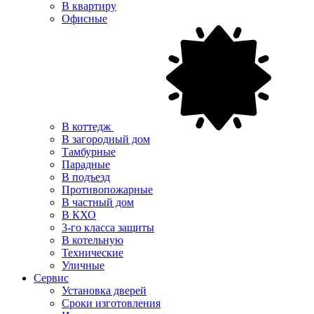
В квартиру
Офисные
В коттедж
В загородный дом
Тамбурные
Парадные
В подъезд
Противопожарные
В частный дом
В КХО
3-го класса защиты
В котельную
Технические
Уличные
Сервис
Установка дверей
Сроки изготовления