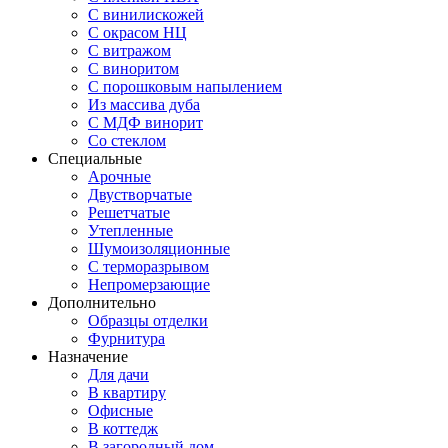
С винилискожей
С окрасом НЦ
С витражом
С виноритом
С порошковым напылением
Из массива дуба
С МДФ винорит
Со стеклом
Специальные
Арочные
Двустворчатые
Решетчатые
Утепленные
Шумоизоляционные
С терморазрывом
Непромерзающие
Дополнительно
Образцы отделки
Фурнитура
Назначение
Для дачи
В квартиру
Офисные
В коттедж
В загородный дом