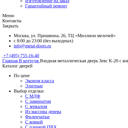
Изготовление на заказ
Гарантийный ремонт
Меню
Контакты
Закрыть
Москва, ул. Пришвина, 26, ТЦ «Миллион мелочей»
с 8:00 до 23:00 (без выходных)
info@metal-doors.ru
+7 (495) 755-16-40
Главная
В коттедж
Входная металлическая дверь Зевс K-20 с ко
Каталог дверей
По цене
Эконом класса
Элитные
Выбор отделки
С МДФ
С ламинатом
С зеркалом
Из массива дерева
Филенчатые
С ковкой
С пленкой ПВХ