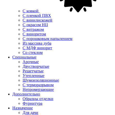
С ковкой
С пленкой ПВХ
С винилискожей
С окрасом НЦ
С витражом
С виноритом
С порошковым напылением
Из массива дуба
С МДФ винорит
Со стеклом
Специальные
Арочные
Двустворчатые
Решетчатые
Утепленные
Шумоизоляционные
С терморазрывом
Непромерзающие
Дополнительно
Образцы отделки
Фурнитура
Назначение
Для дачи