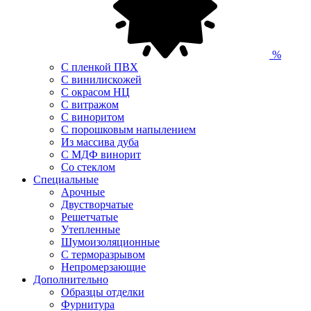
%
С пленкой ПВХ
С винилискожей
С окрасом НЦ
С витражом
С виноритом
С порошковым напылением
Из массива дуба
С МДФ винорит
Со стеклом
Специальные
Арочные
Двустворчатые
Решетчатые
Утепленные
Шумоизоляционные
С терморазрывом
Непромерзающие
Дополнительно
Образцы отделки
Фурнитура