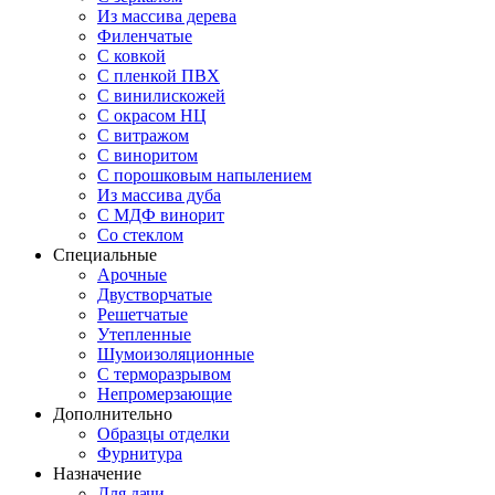
Из массива дерева
Филенчатые
С ковкой
С пленкой ПВХ
С винилискожей
С окрасом НЦ
С витражом
С виноритом
С порошковым напылением
Из массива дуба
С МДФ винорит
Со стеклом
Специальные
Арочные
Двустворчатые
Решетчатые
Утепленные
Шумоизоляционные
С терморазрывом
Непромерзающие
Дополнительно
Образцы отделки
Фурнитура
Назначение
Для дачи