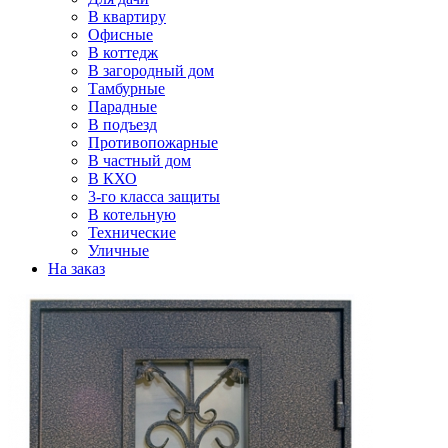
В квартиру
Офисные
В коттедж
В загородный дом
Тамбурные
Парадные
В подъезд
Противопожарные
В частный дом
В КХО
3-го класса защиты
В котельную
Технические
Уличные
На заказ