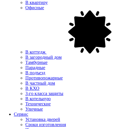
В квартиру
Офисные
В коттедж
В загородный дом
Тамбурные
Парадные
В подъезд
Противопожарные
В частный дом
В КХО
3-го класса защиты
В котельную
Технические
Уличные
Сервис
Установка дверей
Сроки изготовления