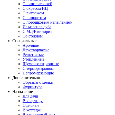
С винилискожей
С окрасом НЦ
С витражом
С виноритом
С порошковым напылением
Из массива дуба
С МДФ винорит
Со стеклом
Специальные
Арочные
Двустворчатые
Решетчатые
Утепленные
Шумоизоляционные
С терморазрывом
Непромерзающие
Дополнительно
Образцы отделки
Фурнитура
Назначение
Для дачи
В квартиру
Офисные
В коттедж
В загородный дом