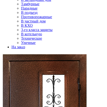
Тамбурные
Парадные
В подъезд
Противопожарные
В частный дом
В КХО
3-го класса защиты
В котельную
Технические
Уличные
На заказ