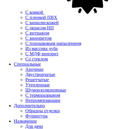
С ковкой
С пленкой ПВХ
С винилискожей
С окрасом НЦ
С витражом
С виноритом
С порошковым напылением
Из массива дуба
С МДФ винорит
Со стеклом
Специальные
Арочные
Двустворчатые
Решетчатые
Утепленные
Шумоизоляционные
С терморазрывом
Непромерзающие
Дополнительно
Образцы отделки
Фурнитура
Назначение
Для дачи