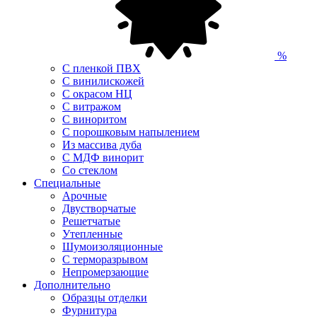
%
С пленкой ПВХ
С винилискожей
С окрасом НЦ
С витражом
С виноритом
С порошковым напылением
Из массива дуба
С МДФ винорит
Со стеклом
Специальные
Арочные
Двустворчатые
Решетчатые
Утепленные
Шумоизоляционные
С терморазрывом
Непромерзающие
Дополнительно
Образцы отделки
Фурнитура