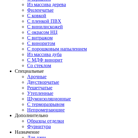
Из массива дерева
Филенчатые
С ковкой
С пленкой ПВХ
С винилискожей
С окрасом НЦ
С витражом
С виноритом
С порошковым напылением
Из массива дуба
С МДФ винорит
Со стеклом
Специальные
Арочные
Двустворчатые
Решетчатые
Утепленные
Шумоизоляционные
С терморазрывом
Непромерзающие
Дополнительно
Образцы отделки
Фурнитура
Назначение
Для дачи