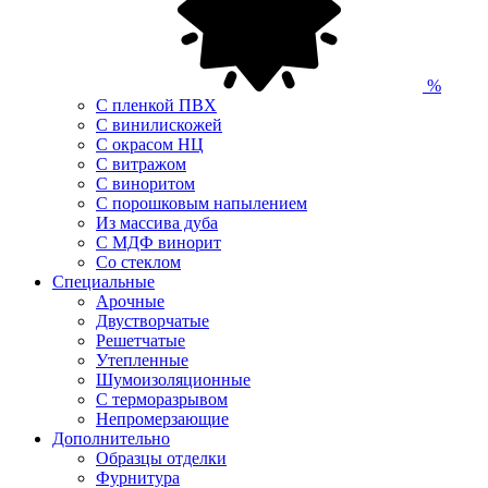
%
С пленкой ПВХ
С винилискожей
С окрасом НЦ
С витражом
С виноритом
С порошковым напылением
Из массива дуба
С МДФ винорит
Со стеклом
Специальные
Арочные
Двустворчатые
Решетчатые
Утепленные
Шумоизоляционные
С терморазрывом
Непромерзающие
Дополнительно
Образцы отделки
Фурнитура