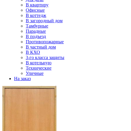
В квартиру
Офисные
В коттедж
В загородный дом
Тамбурные
Парадные
В подъезд
Противопожарные
В частный дом
В КХО
3-го класса защиты
В котельную
Технические
Уличные
На заказ