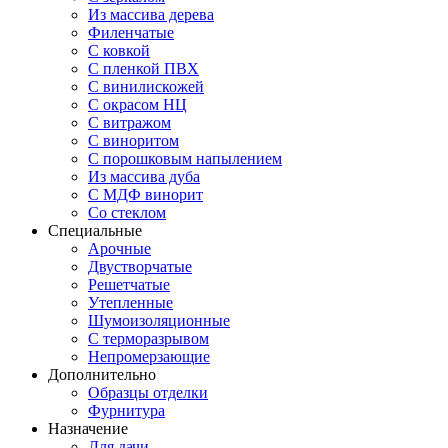
Из массива дерева
Филенчатые
С ковкой
С пленкой ПВХ
С винилискожей
С окрасом НЦ
С витражом
С виноритом
С порошковым напылением
Из массива дуба
С МДФ винорит
Со стеклом
Специальные
Арочные
Двустворчатые
Решетчатые
Утепленные
Шумоизоляционные
С терморазрывом
Непромерзающие
Дополнительно
Образцы отделки
Фурнитура
Назначение
Для дачи