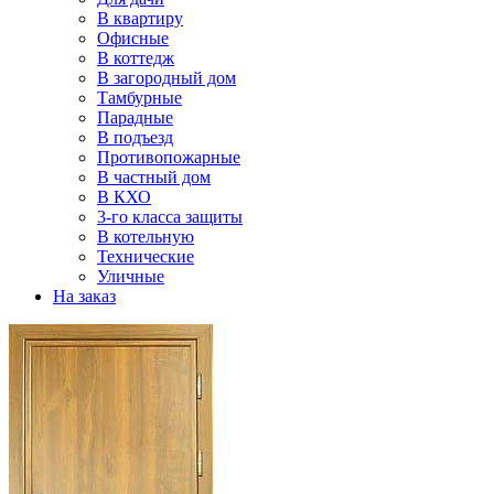
В квартиру
Офисные
В коттедж
В загородный дом
Тамбурные
Парадные
В подъезд
Противопожарные
В частный дом
В КХО
3-го класса защиты
В котельную
Технические
Уличные
На заказ