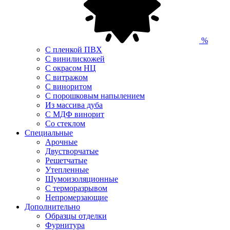
%
С пленкой ПВХ
С винилискожей
С окрасом НЦ
С витражом
С виноритом
С порошковым напылением
Из массива дуба
С МДФ винорит
Со стеклом
Специальные
Арочные
Двустворчатые
Решетчатые
Утепленные
Шумоизоляционные
С терморазрывом
Непромерзающие
Дополнительно
Образцы отделки
Фурнитура