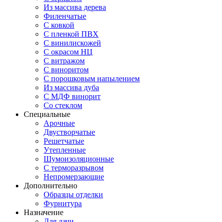
Из массива дерева
Филенчатые
С ковкой
С пленкой ПВХ
С винилискожей
С окрасом НЦ
С витражом
С виноритом
С порошковым напылением
Из массива дуба
С МДФ винорит
Со стеклом
Специальные
Арочные
Двустворчатые
Решетчатые
Утепленные
Шумоизоляционные
С терморазрывом
Непромерзающие
Дополнительно
Образцы отделки
Фурнитура
Назначение
Для дачи