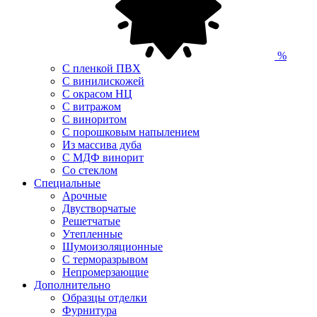
%
С пленкой ПВХ
С винилискожей
С окрасом НЦ
С витражом
С виноритом
С порошковым напылением
Из массива дуба
С МДФ винорит
Со стеклом
Специальные
Арочные
Двустворчатые
Решетчатые
Утепленные
Шумоизоляционные
С терморазрывом
Непромерзающие
Дополнительно
Образцы отделки
Фурнитура