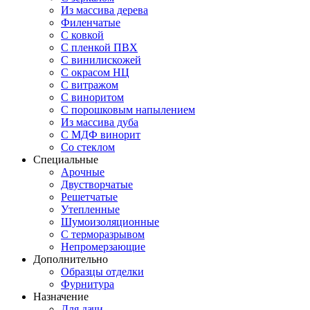
Из массива дерева
Филенчатые
С ковкой
С пленкой ПВХ
С винилискожей
С окрасом НЦ
С витражом
С виноритом
С порошковым напылением
Из массива дуба
С МДФ винорит
Со стеклом
Специальные
Арочные
Двустворчатые
Решетчатые
Утепленные
Шумоизоляционные
С терморазрывом
Непромерзающие
Дополнительно
Образцы отделки
Фурнитура
Назначение
Для дачи