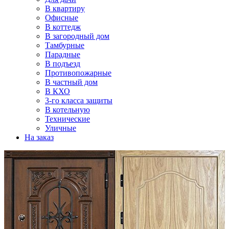
В квартиру
Офисные
В коттедж
В загородный дом
Тамбурные
Парадные
В подъезд
Противопожарные
В частный дом
В КХО
3-го класса защиты
В котельную
Технические
Уличные
На заказ