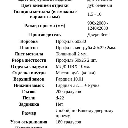
Цвет внешней отделки
дуб беленый
Толщина металла (возможные
1.5 - 10
варианты мм)
900х2080 -
Размер проема (мм)
1240х2080
Производитель
Двери Зевс
Коробка
Профиль 60х30
Полотно
Профильная труба 40х25х2мм.
Лист металла
Толщиной 2 мм.
Ребра жёсткости
Профиль 50х25 2 шт.
Отделка снаружи
МДФ ПВХ 10мм.
Отделка внутри
Массив дуба (ковка)
Верхний замок
Гардиан 10.01
Нижний замок
Гардиан 32.11 + Ручка
Глазок
200 градусов
Петли
d-22
Задвижка
Нет
Любой, по Вашему дверному
Размер
проему
Угол открывания
180 градусов