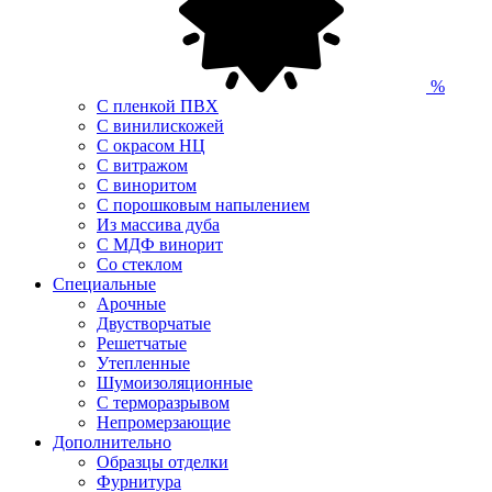
%
С пленкой ПВХ
С винилискожей
С окрасом НЦ
С витражом
С виноритом
С порошковым напылением
Из массива дуба
С МДФ винорит
Со стеклом
Специальные
Арочные
Двустворчатые
Решетчатые
Утепленные
Шумоизоляционные
С терморазрывом
Непромерзающие
Дополнительно
Образцы отделки
Фурнитура