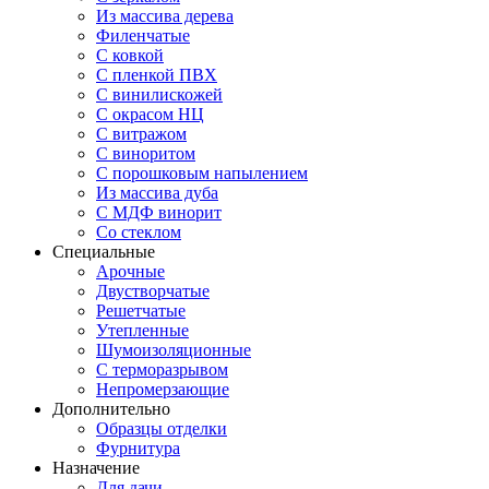
Из массива дерева
Филенчатые
С ковкой
С пленкой ПВХ
С винилискожей
С окрасом НЦ
С витражом
С виноритом
С порошковым напылением
Из массива дуба
С МДФ винорит
Со стеклом
Специальные
Арочные
Двустворчатые
Решетчатые
Утепленные
Шумоизоляционные
С терморазрывом
Непромерзающие
Дополнительно
Образцы отделки
Фурнитура
Назначение
Для дачи