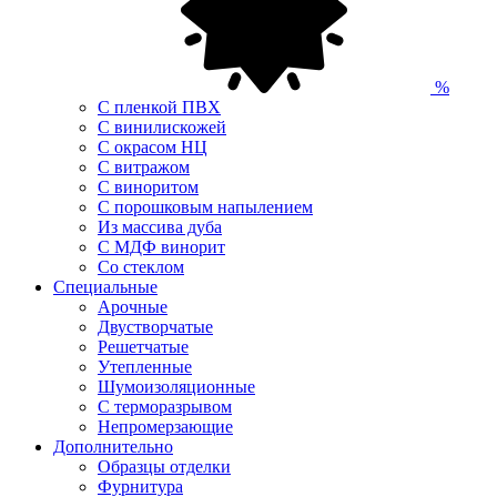
%
С пленкой ПВХ
С винилискожей
С окрасом НЦ
С витражом
С виноритом
С порошковым напылением
Из массива дуба
С МДФ винорит
Со стеклом
Специальные
Арочные
Двустворчатые
Решетчатые
Утепленные
Шумоизоляционные
С терморазрывом
Непромерзающие
Дополнительно
Образцы отделки
Фурнитура