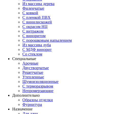
Из массива дерева
Филенчатые
С ковкой
С пленкой ПВХ
С винилискожей
С окрасом НЦ
С витражом
С виноритом
С порошковым напылением
Из массива дуба
С МДФ винорит
Со стеклом
Специальные
Арочные
Двустворчатые
Решетчатые
Утепленные
Шумоизоляционные
С терморазрывом
Непромерзающие
Дополнительно
Образцы отделки
Фурнитура
Назначение
Для дачи