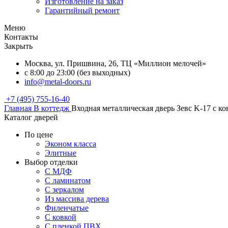
Изготовление на заказ
Гарантийный ремонт
Меню
Контакты
Закрыть
Москва, ул. Пришвина, 26, ТЦ «Миллион мелочей»
с 8:00 до 23:00 (без выходных)
info@metal-doors.ru
+7 (495) 755-16-40
Главная
В коттедж
Входная металлическая дверь Зевс K-17 с ко
Каталог дверей
По цене
Эконом класса
Элитные
Выбор отделки
С МДФ
С ламинатом
С зеркалом
Из массива дерева
Филенчатые
С ковкой
С пленкой ПВХ