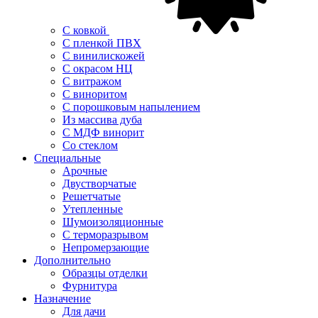
С ковкой
С пленкой ПВХ
С винилискожей
С окрасом НЦ
С витражом
С виноритом
С порошковым напылением
Из массива дуба
С МДФ винорит
Со стеклом
Специальные
Арочные
Двустворчатые
Решетчатые
Утепленные
Шумоизоляционные
С терморазрывом
Непромерзающие
Дополнительно
Образцы отделки
Фурнитура
Назначение
Для дачи