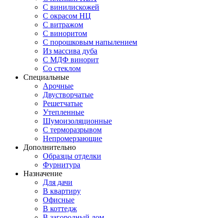
С винилискожей
С окрасом НЦ
С витражом
С виноритом
С порошковым напылением
Из массива дуба
С МДФ винорит
Со стеклом
Специальные
Арочные
Двустворчатые
Решетчатые
Утепленные
Шумоизоляционные
С терморазрывом
Непромерзающие
Дополнительно
Образцы отделки
Фурнитура
Назначение
Для дачи
В квартиру
Офисные
В коттедж
В загородный дом