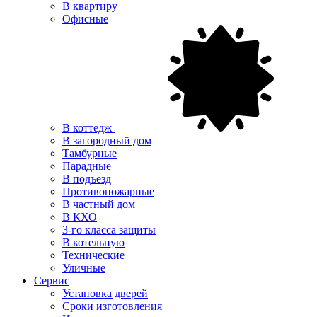
В квартиру
Офисные
В коттедж
В загородный дом
Тамбурные
Парадные
В подъезд
Противопожарные
В частный дом
В КХО
3-го класса защиты
В котельную
Технические
Уличные
Сервис
Установка дверей
Сроки изготовления