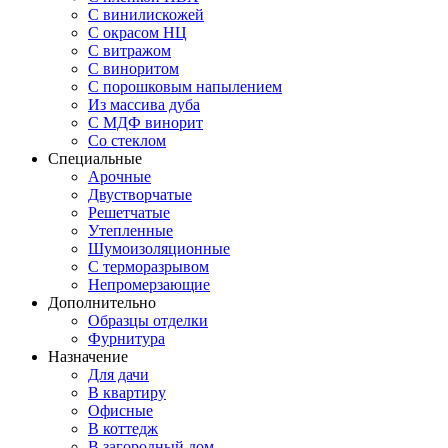
С винилискожей
С окрасом НЦ
С витражом
С виноритом
С порошковым напылением
Из массива дуба
С МДФ винорит
Со стеклом
Специальные
Арочные
Двустворчатые
Решетчатые
Утепленные
Шумоизоляционные
С терморазрывом
Непромерзающие
Дополнительно
Образцы отделки
Фурнитура
Назначение
Для дачи
В квартиру
Офисные
В коттедж
В загородный дом