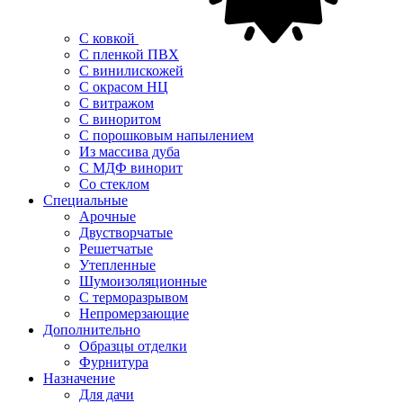
С ковкой
С пленкой ПВХ
С винилискожей
С окрасом НЦ
С витражом
С виноритом
С порошковым напылением
Из массива дуба
С МДФ винорит
Со стеклом
Специальные
Арочные
Двустворчатые
Решетчатые
Утепленные
Шумоизоляционные
С терморазрывом
Непромерзающие
Дополнительно
Образцы отделки
Фурнитура
Назначение
Для дачи