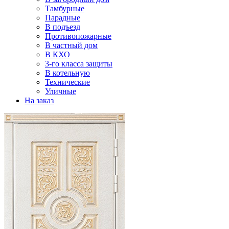
Тамбурные
Парадные
В подъезд
Противопожарные
В частный дом
В КХО
3-го класса защиты
В котельную
Технические
Уличные
На заказ