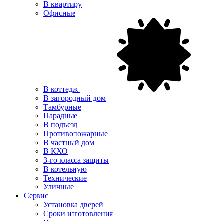
В квартиру
Офисные
В коттедж
В загородный дом
Тамбурные
Парадные
В подъезд
Противопожарные
В частный дом
В КХО
3-го класса защиты
В котельную
Технические
Уличные
Сервис
Установка дверей
Сроки изготовления