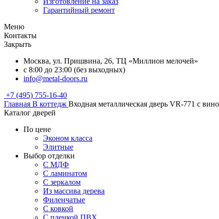
Изготовление на заказ
Гарантийный ремонт
Меню
Контакты
Закрыть
Москва, ул. Пришвина, 26, ТЦ «Миллион мелочей»
с 8:00 до 23:00 (без выходных)
info@metal-doors.ru
+7 (495) 755-16-40
Главная
В коттедж
Входная металлическая дверь VR-771 с вин
Каталог дверей
По цене
Эконом класса
Элитные
Выбор отделки
С МДФ
С ламинатом
С зеркалом
Из массива дерева
Филенчатые
С ковкой
С пленкой ПВХ