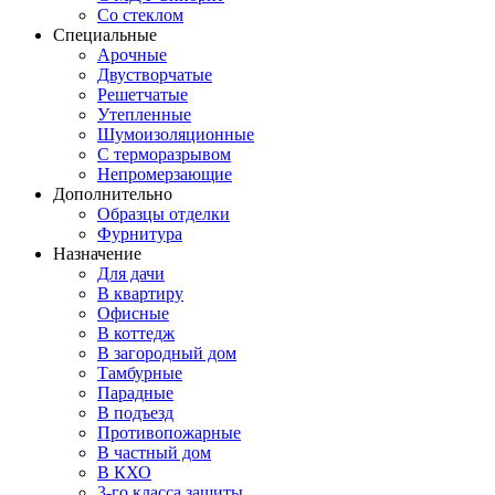
Со стеклом
Специальные
Арочные
Двустворчатые
Решетчатые
Утепленные
Шумоизоляционные
С терморазрывом
Непромерзающие
Дополнительно
Образцы отделки
Фурнитура
Назначение
Для дачи
В квартиру
Офисные
В коттедж
В загородный дом
Тамбурные
Парадные
В подъезд
Противопожарные
В частный дом
В КХО
3-го класса защиты