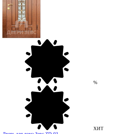
%
ХИТ
Дверь для дома Зевс ZD-03