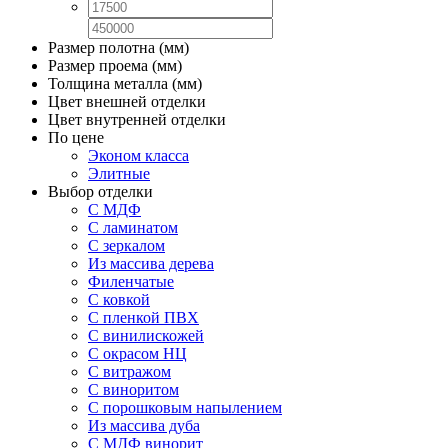
Размер полотна (мм)
Размер проема (мм)
Толщина металла (мм)
Цвет внешней отделки
Цвет внутренней отделки
По цене
Эконом класса
Элитные
Выбор отделки
С МДФ
С ламинатом
С зеркалом
Из массива дерева
Филенчатые
С ковкой
С пленкой ПВХ
С винилискожей
С окрасом НЦ
С витражом
С виноритом
С порошковым напылением
Из массива дуба
С МДФ винорит