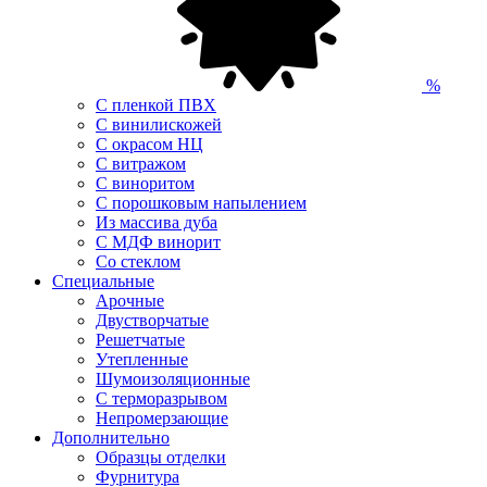
%
С пленкой ПВХ
С винилискожей
С окрасом НЦ
С витражом
С виноритом
С порошковым напылением
Из массива дуба
С МДФ винорит
Со стеклом
Специальные
Арочные
Двустворчатые
Решетчатые
Утепленные
Шумоизоляционные
С терморазрывом
Непромерзающие
Дополнительно
Образцы отделки
Фурнитура