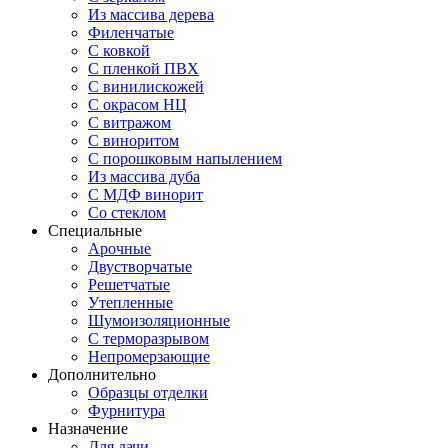
Из массива дерева
Филенчатые
С ковкой
С пленкой ПВХ
С винилискожей
С окрасом НЦ
С витражом
С виноритом
С порошковым напылением
Из массива дуба
С МДФ винорит
Со стеклом
Специальные
Арочные
Двустворчатые
Решетчатые
Утепленные
Шумоизоляционные
С терморазрывом
Непромерзающие
Дополнительно
Образцы отделки
Фурнитура
Назначение
Для дачи