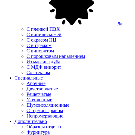
%
С пленкой ПВХ
С винилискожей
С окрасом НЦ
С витражом
С виноритом
С порошковым напылением
Из массива дуба
С МДФ винорит
Со стеклом
Специальные
Арочные
Двустворчатые
Решетчатые
Утепленные
Шумоизоляционные
С терморазрывом
Непромерзающие
Дополнительно
Образцы отделки
Фурнитура