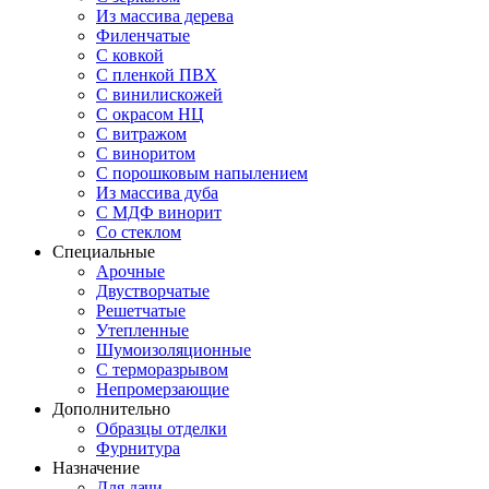
Из массива дерева
Филенчатые
С ковкой
С пленкой ПВХ
С винилискожей
С окрасом НЦ
С витражом
С виноритом
С порошковым напылением
Из массива дуба
С МДФ винорит
Со стеклом
Специальные
Арочные
Двустворчатые
Решетчатые
Утепленные
Шумоизоляционные
С терморазрывом
Непромерзающие
Дополнительно
Образцы отделки
Фурнитура
Назначение
Для дачи