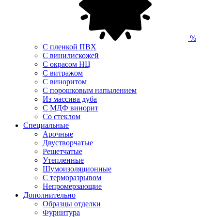
%
С пленкой ПВХ
С винилискожей
С окрасом НЦ
С витражом
С виноритом
С порошковым напылением
Из массива дуба
С МДФ винорит
Со стеклом
Специальные
Арочные
Двустворчатые
Решетчатые
Утепленные
Шумоизоляционные
С терморазрывом
Непромерзающие
Дополнительно
Образцы отделки
Фурнитура