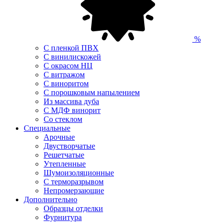
%
С пленкой ПВХ
С винилискожей
С окрасом НЦ
С витражом
С виноритом
С порошковым напылением
Из массива дуба
С МДФ винорит
Со стеклом
Специальные
Арочные
Двустворчатые
Решетчатые
Утепленные
Шумоизоляционные
С терморазрывом
Непромерзающие
Дополнительно
Образцы отделки
Фурнитура