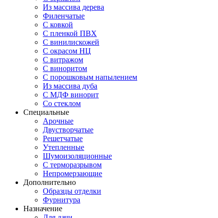
Из массива дерева
Филенчатые
С ковкой
С пленкой ПВХ
С винилискожей
С окрасом НЦ
С витражом
С виноритом
С порошковым напылением
Из массива дуба
С МДФ винорит
Со стеклом
Специальные
Арочные
Двустворчатые
Решетчатые
Утепленные
Шумоизоляционные
С терморазрывом
Непромерзающие
Дополнительно
Образцы отделки
Фурнитура
Назначение
Для дачи