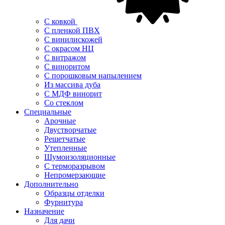
С ковкой
С пленкой ПВХ
С винилискожей
С окрасом НЦ
С витражом
С виноритом
С порошковым напылением
Из массива дуба
С МДФ винорит
Со стеклом
Специальные
Арочные
Двустворчатые
Решетчатые
Утепленные
Шумоизоляционные
С терморазрывом
Непромерзающие
Дополнительно
Образцы отделки
Фурнитура
Назначение
Для дачи