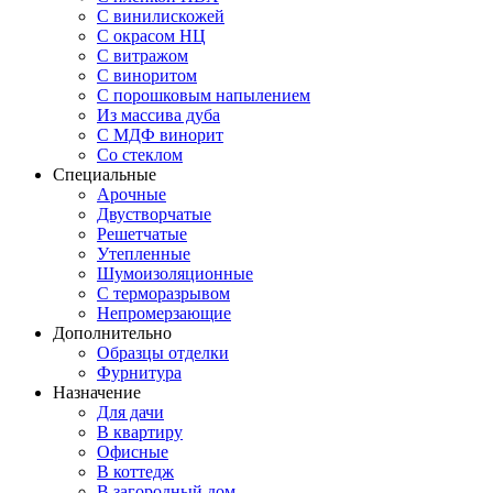
С винилискожей
С окрасом НЦ
С витражом
С виноритом
С порошковым напылением
Из массива дуба
С МДФ винорит
Со стеклом
Специальные
Арочные
Двустворчатые
Решетчатые
Утепленные
Шумоизоляционные
С терморазрывом
Непромерзающие
Дополнительно
Образцы отделки
Фурнитура
Назначение
Для дачи
В квартиру
Офисные
В коттедж
В загородный дом