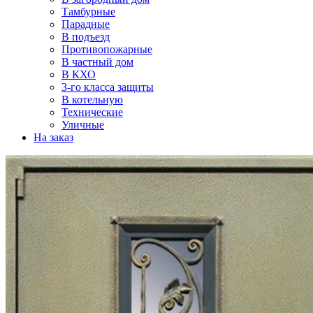
Тамбурные
Парадные
В подъезд
Противопожарные
В частный дом
В КХО
3-го класса защиты
В котельную
Технические
Уличные
На заказ