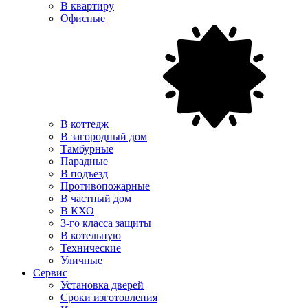
В квартиру
Офисные
В коттедж
В загородный дом
Тамбурные
Парадные
В подъезд
Противопожарные
В частный дом
В КХО
3-го класса защиты
В котельную
Технические
Уличные
Сервис
Установка дверей
Сроки изготовления