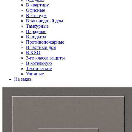
В квартиру
Офисные
В коттедж
В загородный дом
Тамбурные
Парадные
В подъезд
Противопожарные
В частный дом
В КХО
3-го класса защиты
В котельную
Технические
Уличные
На заказ