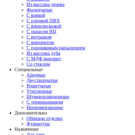
Из массива дерева
Филенчатые
С ковкой
С пленкой ПВХ
С винилискожей
С окрасом НЦ
С витражом
С виноритом
С порошковым напылением
Из массива дуба
С МДФ винорит
Со стеклом
Специальные
Арочные
Двустворчатые
Решетчатые
Утепленные
Шумоизоляционные
С терморазрывом
Непромерзающие
Дополнительно
Образцы отделки
Фурнитура
Назначение
Для дачи