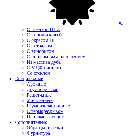
%
С пленкой ПВХ
С винилискожей
С окрасом НЦ
С витражом
С виноритом
С порошковым напылением
Из массива дуба
С МДФ винорит
Со стеклом
Специальные
Арочные
Двустворчатые
Решетчатые
Утепленные
Шумоизоляционные
С терморазрывом
Непромерзающие
Дополнительно
Образцы отделки
Фурнитура