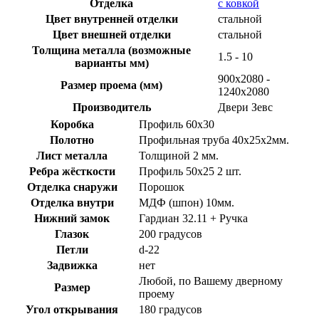
Отделка
с ковкой
Цвет внутренней отделки
стальной
Цвет внешней отделки
стальной
Толщина металла (возможные
1.5 - 10
варианты мм)
900х2080 -
Размер проема (мм)
1240х2080
Производитель
Двери Зевс
Коробка
Профиль 60х30
Полотно
Профильная труба 40х25х2мм.
Лист металла
Толщиной 2 мм.
Ребра жёсткости
Профиль 50х25 2 шт.
Отделка снаружи
Порошок
Отделка внутри
МДФ (шпон) 10мм.
Нижний замок
Гардиан 32.11 + Ручка
Глазок
200 градусов
Петли
d-22
Задвижка
нет
Любой, по Вашему дверному
Размер
проему
Угол открывания
180 градусов