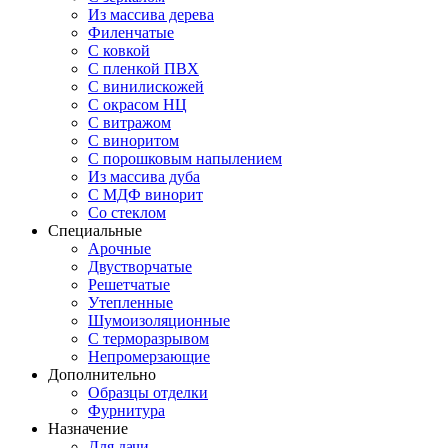
Из массива дерева
Филенчатые
С ковкой
С пленкой ПВХ
С винилискожей
С окрасом НЦ
С витражом
С виноритом
С порошковым напылением
Из массива дуба
С МДФ винорит
Со стеклом
Специальные
Арочные
Двустворчатые
Решетчатые
Утепленные
Шумоизоляционные
С терморазрывом
Непромерзающие
Дополнительно
Образцы отделки
Фурнитура
Назначение
Для дачи