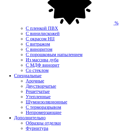
%
С пленкой ПВХ
С винилискожей
С окрасом НЦ
С витражом
С виноритом
С порошковым напылением
Из массива дуба
С МДФ винорит
Со стеклом
Специальные
Арочные
Двустворчатые
Решетчатые
Утепленные
Шумоизоляционные
С терморазрывом
Непромерзающие
Дополнительно
Образцы отделки
Фурнитура