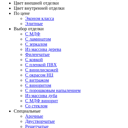
Цвет внешней отделки
Цвет внутренней отделки
По цене
Эконом класса
Элитные
Выбор отделки
С МДФ
С ламинатом
С зеркалом
Из массива дерева
Филенчатые
С ковкой
С пленкой ПВХ
С винилискожей
С окрасом НЦ
С витражом
С виноритом
С порошковым напылением
Из массива дуба
С МДФ винорит
Со стеклом
Специальные
Арочные
Двустворчатые
Решетчатые