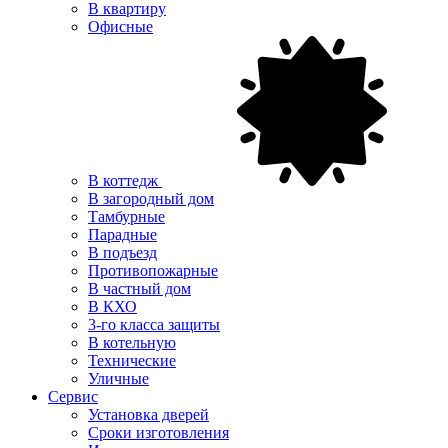
В квартиру
Офисные
В коттедж
В загородный дом
Тамбурные
Парадные
В подъезд
Противопожарные
В частный дом
В КХО
3-го класса защиты
В котельную
Технические
Уличные
Сервис
Установка дверей
Сроки изготовления