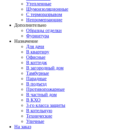
Утепленные
Шумоизоляционные
С терморазрывом
Непромерзающие
Дополнительно
Образцы отделки
Фурнитура
Назначение
Для дачи
В квартиру
Офисные
В коттедж
В загородный дом
Тамбурные
Парадные
В подъезд
Противопожарные
В частный дом
В КХО
3-го класса защиты
В котельную
Технические
Уличные
На заказ