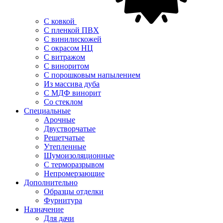
С ковкой
С пленкой ПВХ
С винилискожей
С окрасом НЦ
С витражом
С виноритом
С порошковым напылением
Из массива дуба
С МДФ винорит
Со стеклом
Специальные
Арочные
Двустворчатые
Решетчатые
Утепленные
Шумоизоляционные
С терморазрывом
Непромерзающие
Дополнительно
Образцы отделки
Фурнитура
Назначение
Для дачи