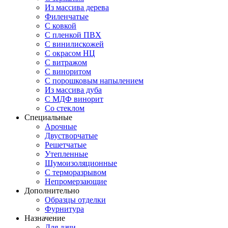
Из массива дерева
Филенчатые
С ковкой
С пленкой ПВХ
С винилискожей
С окрасом НЦ
С витражом
С виноритом
С порошковым напылением
Из массива дуба
С МДФ винорит
Со стеклом
Специальные
Арочные
Двустворчатые
Решетчатые
Утепленные
Шумоизоляционные
С терморазрывом
Непромерзающие
Дополнительно
Образцы отделки
Фурнитура
Назначение
Для дачи