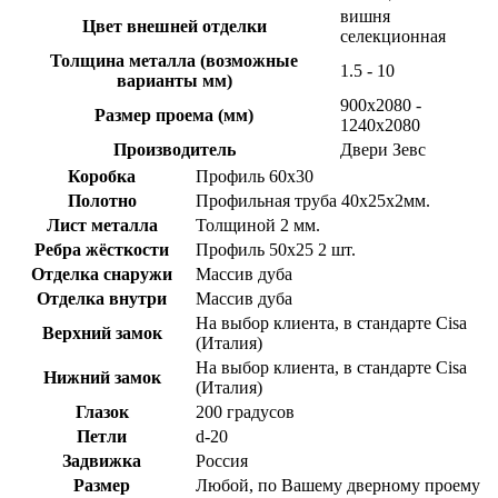
вишня
Цвет внешней отделки
селекционная
Толщина металла (возможные
1.5 - 10
варианты мм)
900х2080 -
Размер проема (мм)
1240х2080
Производитель
Двери Зевс
Коробка
Профиль 60х30
Полотно
Профильная труба 40х25х2мм.
Лист металла
Толщиной 2 мм.
Ребра жёсткости
Профиль 50х25 2 шт.
Отделка снаружи
Массив дуба
Отделка внутри
Массив дуба
На выбор клиента, в стандарте Cisa
Верхний замок
(Италия)
На выбор клиента, в стандарте Cisa
Нижний замок
(Италия)
Глазок
200 градусов
Петли
d-20
Задвижка
Россия
Размер
Любой, по Вашему дверному проему