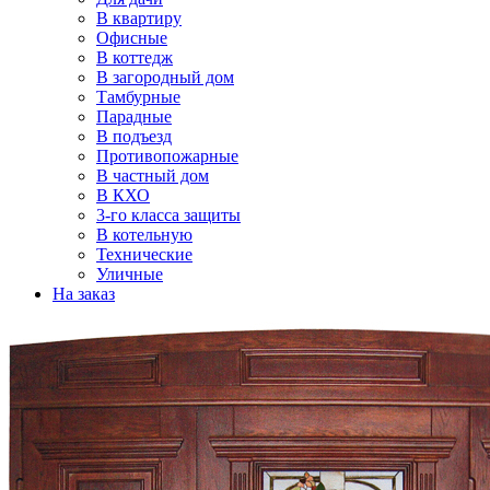
В квартиру
Офисные
В коттедж
В загородный дом
Тамбурные
Парадные
В подъезд
Противопожарные
В частный дом
В КХО
3-го класса защиты
В котельную
Технические
Уличные
На заказ