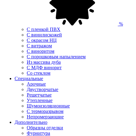
%
С пленкой ПВХ
С винилискожей
С окрасом НЦ
С витражом
С виноритом
С порошковым напылением
Из массива дуба
С МДФ винорит
Со стеклом
Специальные
Арочные
Двустворчатые
Решетчатые
Утепленные
Шумоизоляционные
С терморазрывом
Непромерзающие
Дополнительно
Образцы отделки
Фурнитура